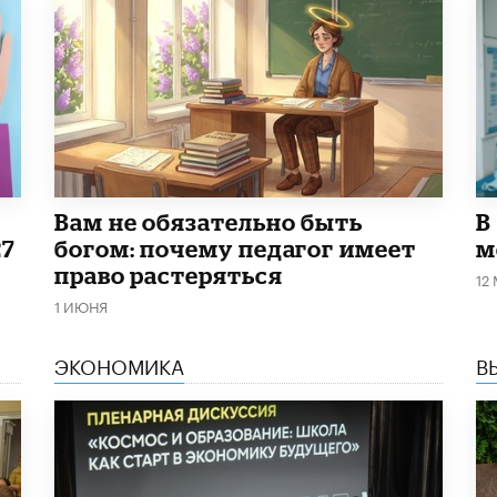
​Вам не обязательно быть
В
27
богом: почему педагог имеет
м
право растеряться
12
1 ИЮНЯ
ЭКОНОМИКА
В