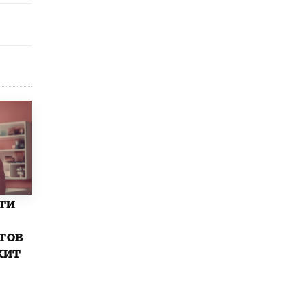
​Яндекс выпустил отчёт об устойчивом
развитии за 2025 год
17 ИЮНЯ /
АНАЛИТИКА
Московский выпускной на ВДНХ
соберет более 60 артистов
17 ИЮНЯ /
ГОРОДСКОЕ ОБРАЗОВАНИЕ
Названы лучшие российские вузы в
2026 году по версии RAEX
16 ИЮНЯ /
АНАЛИТИКА
В России предложили ввести
обязательные уроки каллиграфии в
детских садах
11 ИЮНЯ /
ВОСПИТАНИЕ
ти
​Как будущие реставраторы – студенты
тов
столичного колледжа, помогают
жит
восстанавливать культурные и
исторические объекты
11 ИЮНЯ /
ГОРОДСКОЕ ОБРАЗОВАНИЕ
​Почти 50 новых объектов образования