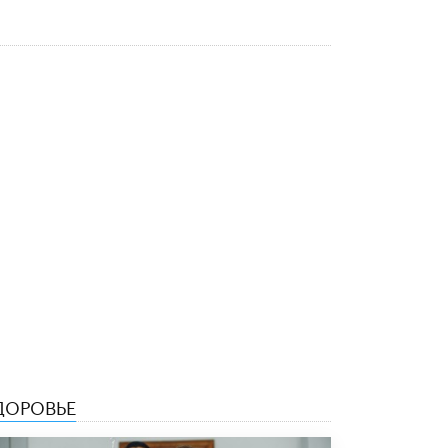
открыли в этом учебном году в Москве
10 ИЮНЯ /
ГОРОДСКОЕ ОБРАЗОВАНИЕ
Госдума приняла закон о детских SIM-
картах
10 ИЮНЯ /
ДЕТИ
Глава СПЧ предложил вернуть в школы
устные переходные экзамены
9 ИЮНЯ /
КАЧЕСТВО ОБРАЗОВАНИЯ
​Объединяя дошкольный мир
8 ИЮНЯ /
АНОНС
«Сколково» и ГК «Просвещение»
анонсировали запуск акселератора
технологических решений для всех
уровней образования
8 ИЮНЯ /
ЧТО ПРОИСХОДИТ?
ДОРОВЬЕ
Рособрнадзор ответил на жалобы
школьников на ошибки в ЕГЭ по
русскому