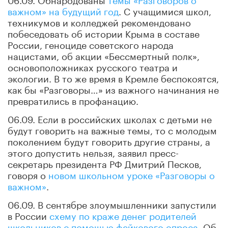
важном» на будущий год
. С учащимися школ,
техникумов и колледжей рекомендовано
побеседовать об истории Крыма в составе
России, геноциде советского народа
нацистами, об акции «Бессмертный полк»,
основоположниках русского театра и
экологии. В то же время в Кремле беспокоятся,
как бы «Разговоры…» из важного начинания не
превратились в профанацию.
06.09. Если в российских школах с детьми не
будут говорить на важные темы, то с молодым
поколением будут говорить другие страны, а
этого допустить нельзя, заявил пресс-
секретарь президента РФ Дмитрий Песков,
говоря о
новом школьном уроке «Разговоры о
важном»
.
06.09. В сентябре злоумышленники запустили
в России
схему по краже денег родителей
школьников с помощью фейкового опроса
. Об