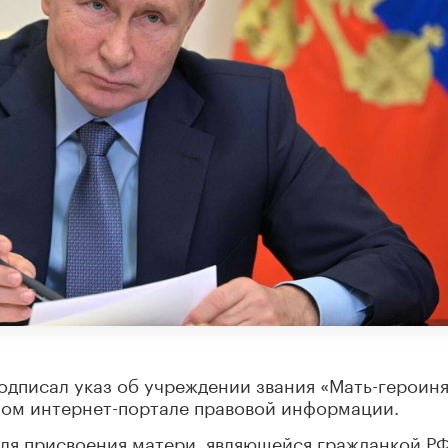
дписал указ об учреждении звания «Мать-героиня
ом интернет-портале правовой информации.
для присвоения матери, являющейся гражданкой РФ