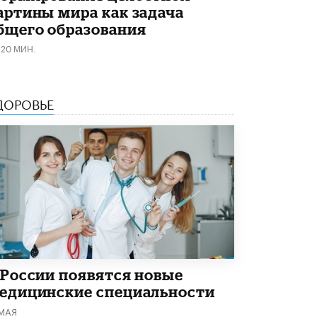
3 ИЮНЯ /
ЕГЭ И ОГЭ
артины мира как задача
бщего образования
​Яндекс выпустил бесплатный курс по
защите от ИИ-мошенничества
120 МИН.
2 ИЮНЯ /
BIG DATA
В России начнут применять новые
ДОРОВЬЕ
подходы к разрешению конфликтов в
школах
2 ИЮНЯ /
ПОДРОСТКИ
Академик РАН предупредил, что
ChatGPT отучит школьников думать
1 ИЮНЯ /
ШКОЛЬНИКИ
В Минобрнауки рассказали о новых
правилах приема в аспирантуру
1 ИЮНЯ /
КАЧЕСТВО ОБРАЗОВАНИЯ
Кто будет оценивать поведение
 России появятся новые
школьников
едицинские специальности
29 МАЯ /
ШКОЛЬНИКИ
 МАЯ