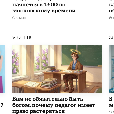
начнётся в 12:00 по
к
московскому времени
о
0 МИН.
УЧИТЕЛЯ
З
​Вам не обязательно быть
В
27
богом: почему педагог имеет
м
право растеряться
12