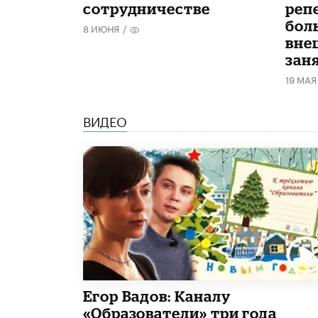
сотрудничестве
реп
бол
8 ИЮНЯ
/
вне
зан
19 МАЯ
ВИДЕО
Егор Вадов: Каналу
«Образователи» три года