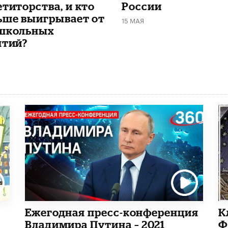
етиторства, и кто
России
ьше выигрывает от
15 МАЯ
школьных
ятий?
Ежегодная пресс-конференция
К
Владимира Путина – 2021
Ф