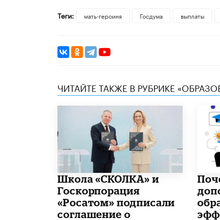
Теги:
мать-героиня
Госдума
выплаты
ЧИТАЙТЕ ТАКЖЕ В РУБРИКЕ «ОБРАЗ
Школа «СКОЛКА» и
​По
Госкорпорация
доп
«Росатом» подписали
обр
соглашение о
эфф