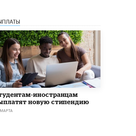
В Госдуме предложили запустить
программу «Выпускной кешбэк» для
тех, кто сдал ЕГЭ и ОГЭ
29 МАЯ /
ЕГЭ И ОГЭ
ЫПЛАТЫ
тудентам-иностранцам
ыплатят новую стипендию
 МАРТА