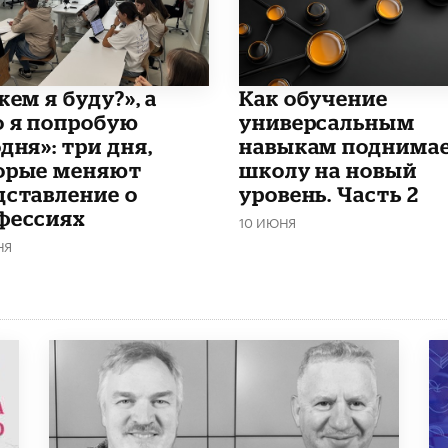
кем я буду?», а
​Как обучение
о я попробую
универсальным
дня»: три дня,
навыкам поднима
орые меняют
школу на новый
дставление о
уровень. Часть 2
фессиях
10 ИЮНЯ
НЯ