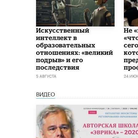
​Искусственный
Не «
интеллект в
«чт
образовательных
сего
отношениях: «великий
кот
подрыв» и его
пре
последствия
про
5 АВГУСТА
24 ИЮ
ВИДЕО