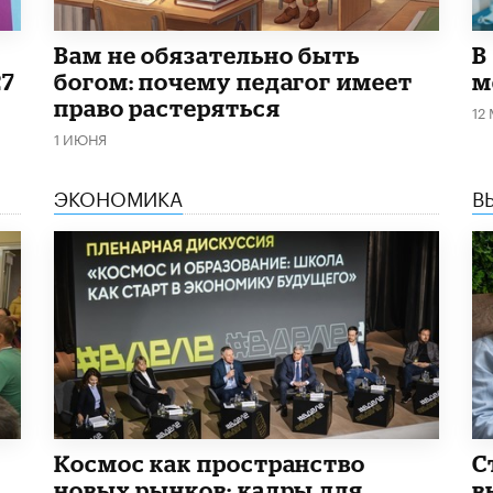
​Вам не обязательно быть
В
27
богом: почему педагог имеет
м
право растеряться
12
1 ИЮНЯ
ЭКОНОМИКА
В
Космос как пространство
С
новых рынков: кадры для
в