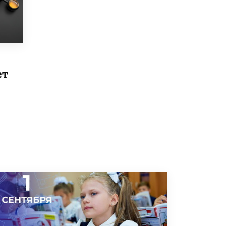
5 ИЮНЯ /
ЧТО ПРОИСХОДИТ?
Минпросвещения просят добавить в
школьные учебники примеры женщин-
инженеров
5 ИЮНЯ /
УЧЕБНИКИ
ет
Уличенный в списывании школьник
вернул себе призовое место на
олимпиаде через суд
5 ИЮНЯ /
ЧТО ПРОИСХОДИТ?
«Евгений Онегин» станет обязательным
для повторения в 10–11-х классах
4 ИЮНЯ /
КАЧЕСТВО ОБРАЗОВАНИЯ
В Общественной палате предложили
шить школьную форму с учетом
национальных традиций регионов
4 ИЮНЯ /
ШКОЛЬНИКИ
В Госдуме предложили ввести онлайн-
формат для апелляций ЕГЭ