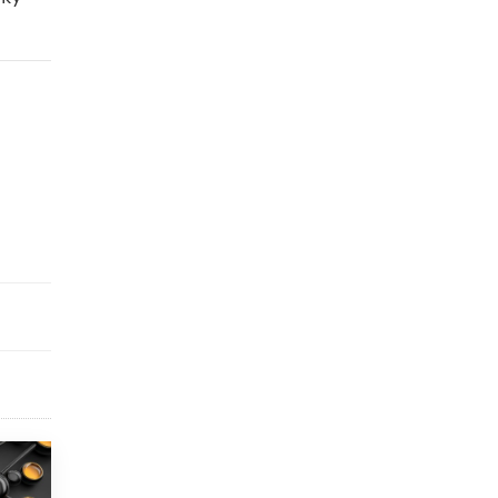
9 ИЮНЯ /
КАЧЕСТВО ОБРАЗОВАНИЯ
​Объединяя дошкольный мир
8 ИЮНЯ /
АНОНС
«Сколково» и ГК «Просвещение»
анонсировали запуск акселератора
технологических решений для всех
уровней образования
8 ИЮНЯ /
ЧТО ПРОИСХОДИТ?
Рособрнадзор ответил на жалобы
школьников на ошибки в ЕГЭ по
русскому
8 ИЮНЯ /
ЕГЭ И ОГЭ
Школа «СКОЛКА» и Госкорпорация
«Росатом» подписали соглашение о
сотрудничестве
8 ИЮНЯ /
ОБРАЗОВАТЕЛЬНАЯ ПОЛИТИКА
Депутаты призвали не отклонять
дипломы только из-за не пройденного
антиплагиата