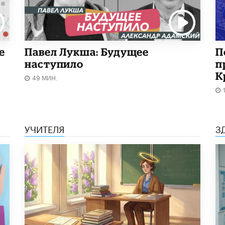
е
Павел Лукша: Будущее
П
наступило
п
К
49 МИН.
УЧИТЕЛЯ
З