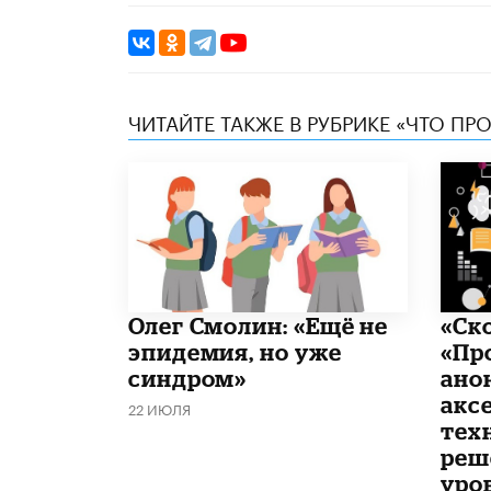
ЧИТАЙТЕ ТАКЖЕ В РУБРИКЕ «ЧТО ПР
​Олег Смолин: «Ещё не
«Ск
эпидемия, но уже
«Пр
синдром»
ано
акс
22 ИЮЛЯ
тех
реш
уро