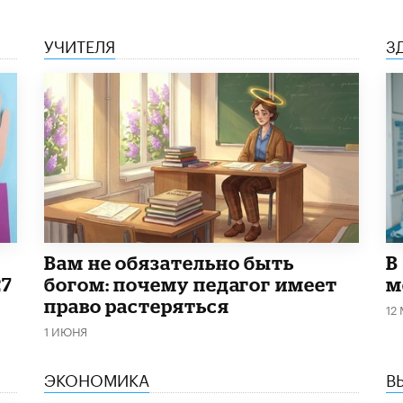
УЧИТЕЛЯ
З
​Вам не обязательно быть
В
27
богом: почему педагог имеет
м
право растеряться
12
1 ИЮНЯ
ЭКОНОМИКА
В