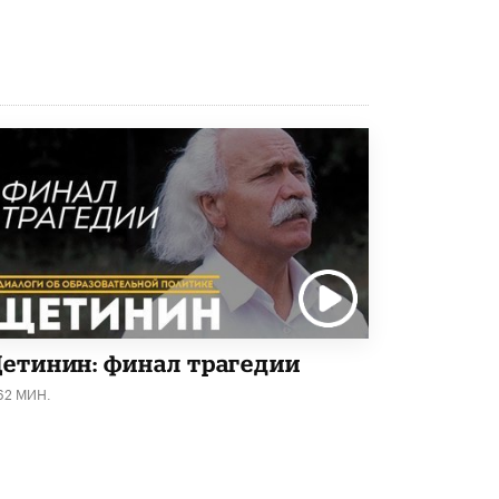
8 ИЮНЯ /
ЕГЭ И ОГЭ
Школа «СКОЛКА» и Госкорпорация
«Росатом» подписали соглашение о
сотрудничестве
8 ИЮНЯ /
ОБРАЗОВАТЕЛЬНАЯ ПОЛИТИКА
Депутаты призвали не отклонять
дипломы только из-за не пройденного
антиплагиата
5 ИЮНЯ /
ЧТО ПРОИСХОДИТ?
Минпросвещения просят добавить в
школьные учебники примеры женщин-
инженеров
5 ИЮНЯ /
УЧЕБНИКИ
етинин: финал трагедии
Уличенный в списывании школьник
вернул себе призовое место на
62 МИН.
олимпиаде через суд
5 ИЮНЯ /
ЧТО ПРОИСХОДИТ?
«Евгений Онегин» станет обязательным
для повторения в 10–11-х классах