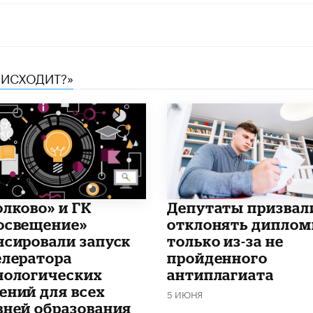
ОИСХОДИТ?»
олково» и ГК
Депутаты призвал
освещение»
отклонять дипло
нсировали запуск
только из-за не
елератора
пройденного
нологических
антиплагиата
ений для всех
5 ИЮНЯ
вней образования