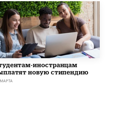
В Минобрнауки рассказали о новых
правилах приема в аспирантуру
1 ИЮНЯ /
КАЧЕСТВО ОБРАЗОВАНИЯ
тудентам-иностранцам
ыплатят новую стипендию
 МАРТА