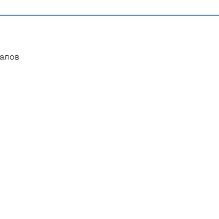
алов
ОЦИАЛЬНЫЕ СЕТИ
новные и дополнительные материалы в наших
уппах