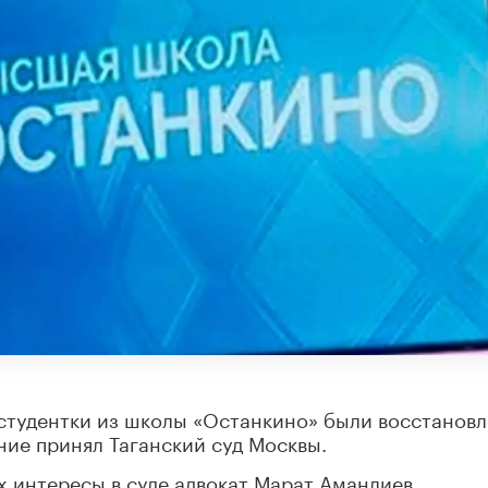
 студентки из школы «Останкино» были восстанов
ние принял Таганский суд Москвы.
 интересы в суде адвокат Марат Аманлиев.