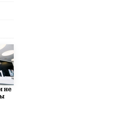
открыли в этом учебном году в Москве
10 ИЮНЯ /
ГОРОДСКОЕ ОБРАЗОВАНИЕ
Госдума приняла закон о детских SIM-
картах
10 ИЮНЯ /
ДЕТИ
Глава СПЧ предложил вернуть в школы
устные переходные экзамены
9 ИЮНЯ /
КАЧЕСТВО ОБРАЗОВАНИЯ
​Объединяя дошкольный мир
8 ИЮНЯ /
АНОНС
«Сколково» и ГК «Просвещение»
и не
анонсировали запуск акселератора
мы
технологических решений для всех
уровней образования
8 ИЮНЯ /
ЧТО ПРОИСХОДИТ?
Рособрнадзор ответил на жалобы
школьников на ошибки в ЕГЭ по
русскому