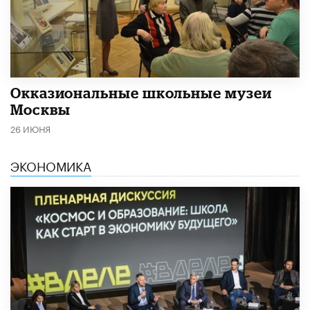
​Окказиональные школьные музеи
Москвы
26 ИЮНЯ
ЭКОНОМИКА