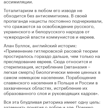
ассимиляции.
Тоталитаризм в любом его изводе не
обходится без антисемитизма. В своей
пропаганде нацисты постоянно подчеркивали,
что сражаются за освобождение русского,
украинского и белорусского народов от
чужеродной власти коммунистов и евреев.
Алан Буллок, английский историк:
«Применение гитлеровской расовой теории
простиралось гораздо дальше, чем только на
преследование евреев. Сюда относится и
стерилизация, истребление (эвтаназия –
легкая смерть) биологически менее ценных в
самом немецком населении. Порабощение
славянского населения в Польше и России в
захваченных областях, истребление их
образованного слоя и руководящих кадров».
Вся эта блудливая риторика имеет одну цель:
затемнить понятия о добре и зле. Помимо