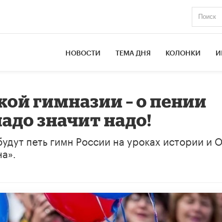
НОВОСТИ
ТЕМА ДНЯ
КОЛОНКИ
И
ой гимназии – о пении
надо значит надо!
удут петь гимн России на уроках истории и 
на».