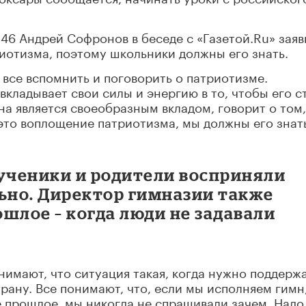
6 Андрей Софронов в беседе с «Газетой.Ru» заяв
иотизма, поэтому школьники должны его знать.
 все вспомнить и поговорить о патриотизме.
 вкладывает свои силы и энергию в то, чтобы его с
на является своеобразным вкладом, говорит о том,
это воплощение патриотизма, мы должны его знать
 ученики и родители восприняли
но. Директор гимназии также
шлое – когда люди не задавали
онимают, что ситуация такая, когда нужно поддержа
трану. Все понимают, что, если мы исполняем гимн
 прошлое, мы никогда не спрашивали зачем. Надо