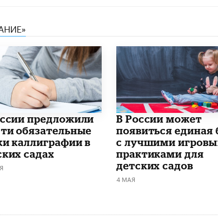
АНИЕ»
оссии предложили
В России может
сти обязательные
появиться единая 
ки каллиграфии в
с лучшими игров
ских садах
практиками для
детских садов
Я
4 МАЯ