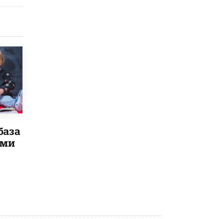
Рособрнадзор ответил на жалобы
школьников на ошибки в ЕГЭ по
русскому
8 ИЮНЯ /
ЕГЭ И ОГЭ
Школа «СКОЛКА» и Госкорпорация
«Росатом» подписали соглашение о
сотрудничестве
8 ИЮНЯ /
ОБРАЗОВАТЕЛЬНАЯ ПОЛИТИКА
Депутаты призвали не отклонять
дипломы только из-за не пройденного
антиплагиата
база
5 ИЮНЯ /
ЧТО ПРОИСХОДИТ?
ыми
Минпросвещения просят добавить в
школьные учебники примеры женщин-
инженеров
5 ИЮНЯ /
УЧЕБНИКИ
Уличенный в списывании школьник
вернул себе призовое место на
олимпиаде через суд