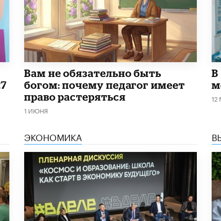
​Вам не обязательно быть
В
27
богом: почему педагог имеет
м
право растеряться
12
1 ИЮНЯ
ЭКОНОМИКА
В