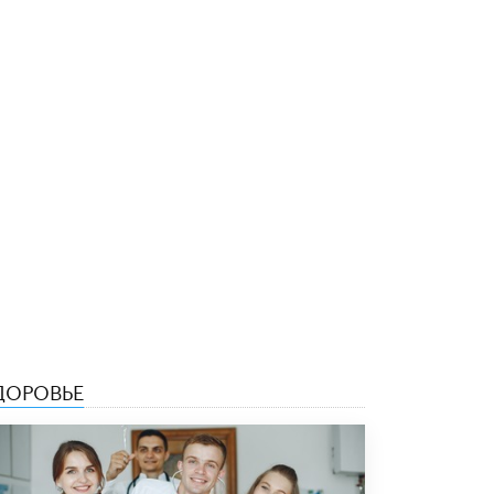
5 ИЮНЯ /
ЧТО ПРОИСХОДИТ?
«Евгений Онегин» станет обязательным
для повторения в 10–11-х классах
4 ИЮНЯ /
КАЧЕСТВО ОБРАЗОВАНИЯ
В Общественной палате предложили
шить школьную форму с учетом
национальных традиций регионов
4 ИЮНЯ /
ШКОЛЬНИКИ
В Госдуме предложили ввести онлайн-
формат для апелляций ЕГЭ
3 ИЮНЯ /
ЕГЭ И ОГЭ
​Яндекс выпустил бесплатный курс по
защите от ИИ-мошенничества
2 ИЮНЯ /
BIG DATA
ДОРОВЬЕ
В России начнут применять новые
подходы к разрешению конфликтов в
школах
2 ИЮНЯ /
ПОДРОСТКИ