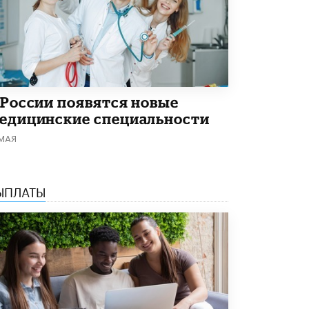
Академик РАН предупредил, что
ChatGPT отучит школьников думать
1 ИЮНЯ /
ШКОЛЬНИКИ
 России появятся новые
едицинские специальности
 МАЯ
ЫПЛАТЫ