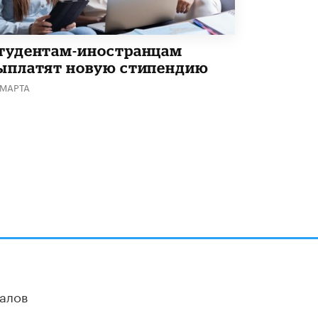
тудентам-иностранцам
ыплатят новую стипендию
 МАРТА
алов