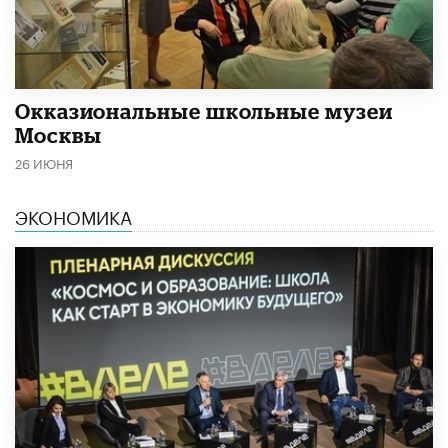
​Окказиональные школьные музеи
Москвы
26 ИЮНЯ
ЭКОНОМИКА