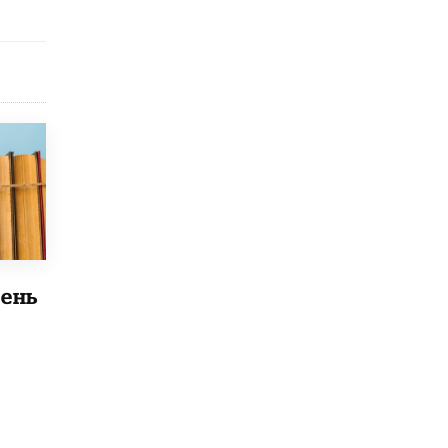
Рособрнадзор ответил на жалобы
школьников на ошибки в ЕГЭ по
русскому
8 ИЮНЯ /
ЕГЭ И ОГЭ
Школа «СКОЛКА» и Госкорпорация
«Росатом» подписали соглашение о
сотрудничестве
8 ИЮНЯ /
ОБРАЗОВАТЕЛЬНАЯ ПОЛИТИКА
Депутаты призвали не отклонять
дипломы только из-за не пройденного
антиплагиата
5 ИЮНЯ /
ЧТО ПРОИСХОДИТ?
ень
Минпросвещения просят добавить в
школьные учебники примеры женщин-
инженеров
5 ИЮНЯ /
УЧЕБНИКИ
Уличенный в списывании школьник
вернул себе призовое место на
олимпиаде через суд