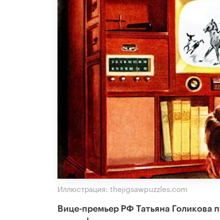
Иллюстрация: thejigsawpuzzles.com
Вице-премьер РФ Татьяна Голикова