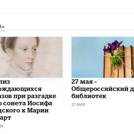
А»
лиз
​27 мая –
ождающихся
Общероссийский д
азов при разгадке
библиотек
го сонета Иосифа
27 МАЯ
дского к Марии
арт
НЯ