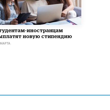
тудентам-иностранцам
ыплатят новую стипендию
 МАРТА