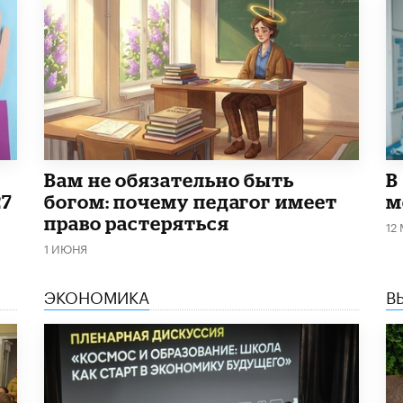
​Вам не обязательно быть
В
27
богом: почему педагог имеет
м
право растеряться
12
1 ИЮНЯ
ЭКОНОМИКА
В