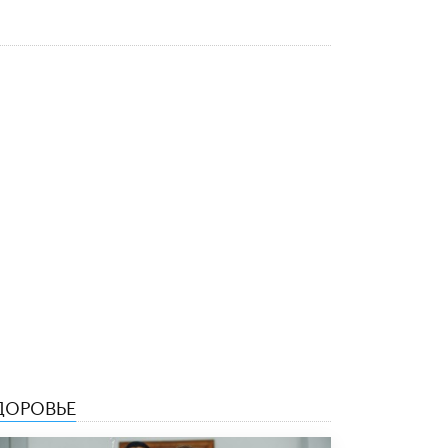
5 ИЮНЯ /
ЧТО ПРОИСХОДИТ?
«Евгений Онегин» станет обязательным
для повторения в 10–11-х классах
4 ИЮНЯ /
КАЧЕСТВО ОБРАЗОВАНИЯ
В Общественной палате предложили
шить школьную форму с учетом
национальных традиций регионов
4 ИЮНЯ /
ШКОЛЬНИКИ
В Госдуме предложили ввести онлайн-
формат для апелляций ЕГЭ
3 ИЮНЯ /
ЕГЭ И ОГЭ
​Яндекс выпустил бесплатный курс по
защите от ИИ-мошенничества
2 ИЮНЯ /
BIG DATA
В России начнут применять новые
подходы к разрешению конфликтов в
ДОРОВЬЕ
школах
2 ИЮНЯ /
ПОДРОСТКИ