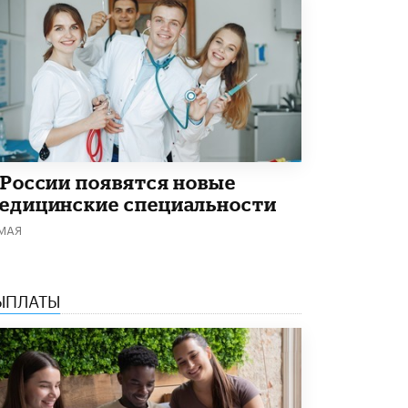
Академик РАН предупредил, что
ChatGPT отучит школьников думать
1 ИЮНЯ /
ШКОЛЬНИКИ
 России появятся новые
едицинские специальности
 МАЯ
ЫПЛАТЫ