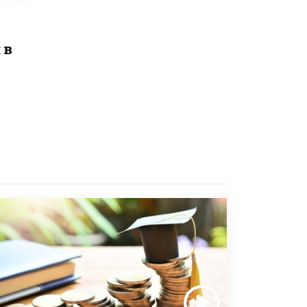
4 ИЮНЯ /
КАЧЕСТВО ОБРАЗОВАНИЯ
В Общественной палате предложили
шить школьную форму с учетом
 в
национальных традиций регионов
4 ИЮНЯ /
ШКОЛЬНИКИ
В Госдуме предложили ввести онлайн-
формат для апелляций ЕГЭ
3 ИЮНЯ /
ЕГЭ И ОГЭ
​Яндекс выпустил бесплатный курс по
защите от ИИ-мошенничества
2 ИЮНЯ /
BIG DATA
В России начнут применять новые
подходы к разрешению конфликтов в
школах
2 ИЮНЯ /
ПОДРОСТКИ
Академик РАН предупредил, что
ChatGPT отучит школьников думать
1 ИЮНЯ /
ШКОЛЬНИКИ