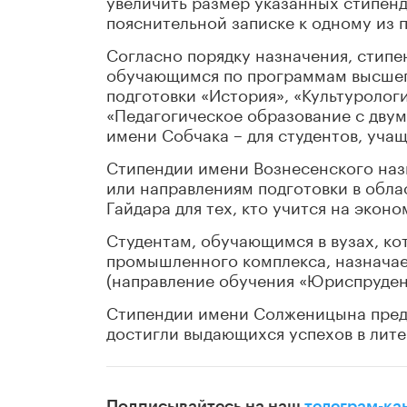
увеличить размер указанных стипенди
пояснительной записке к одному из 
Согласно порядку назначения, стипе
обучающимся по программам высшег
подготовки «История», «Культурологи
«Педагогическое образование с двум
имени Собчака – для студентов, уча
Стипендии имени Вознесенского наз
или направлениям подготовки в обла
Гайдара для тех, кто учится на экон
Студентам, обучающимся в вузах, ко
промышленного комплекса, назначае
(направление обучения «Юриспруден
Стипендии имени Солженицына предна
достигли выдающихся успехов в лите
Подписывайтесь на наш
телеграм-ка