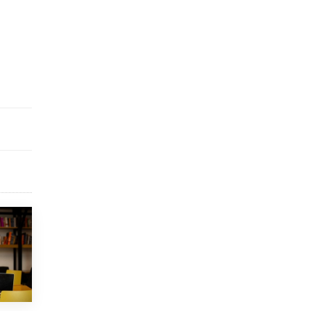
8 ИЮНЯ /
ЕГЭ И ОГЭ
Школа «СКОЛКА» и Госкорпорация
«Росатом» подписали соглашение о
сотрудничестве
8 ИЮНЯ /
ОБРАЗОВАТЕЛЬНАЯ ПОЛИТИКА
Депутаты призвали не отклонять
дипломы только из-за не пройденного
антиплагиата
5 ИЮНЯ /
ЧТО ПРОИСХОДИТ?
Минпросвещения просят добавить в
школьные учебники примеры женщин-
инженеров
5 ИЮНЯ /
УЧЕБНИКИ
Уличенный в списывании школьник
вернул себе призовое место на
олимпиаде через суд
5 ИЮНЯ /
ЧТО ПРОИСХОДИТ?
«Евгений Онегин» станет обязательным
для повторения в 10–11-х классах