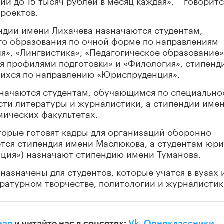
й до 15 тысяч рублей в месяц каждая», – говоритс
проектов.
ндии имени Лихачева назначаются студентам,
о образования по очной форме по направлениям
я», «Лингвистика», «Педагогическое образование»
я профилями подготовки» и «Филология», стипенд
щихся по направлению «Юриспруденция».
начаются студентам, обучающимся по специально
сти литературы и журналистики, а стипендии име
омических факультетах.
торые готовят кадры для организаций оборонно-
тся стипендия имени Маслюкова, а студентам-юр
ция») назначают стипендию имени Туманова.
значены для студентов, которые учатся в вузах 
ратурном творчестве, политологии и журналистик
нал
и читайте нас в соцсетях:
Vk
,
Одноклассники
,