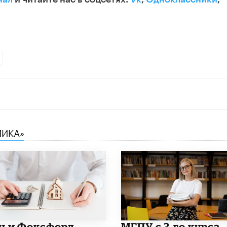
МИКА»
н и Фоксфорд
МГПУ с 3-го курса