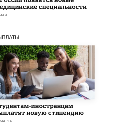
едицинские специальности
 МАЯ
ЫПЛАТЫ
тудентам-иностранцам
ыплатят новую стипендию
 МАРТА