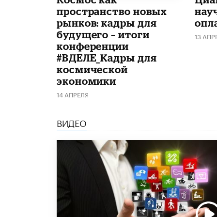
пространство новых
нау
рынков: кадры для
опл
будущего – итоги
13 АПР
конференции
#ВДЕЛЕ_Кадры для
космической
экономики
14 АПРЕЛЯ
ВИДЕО