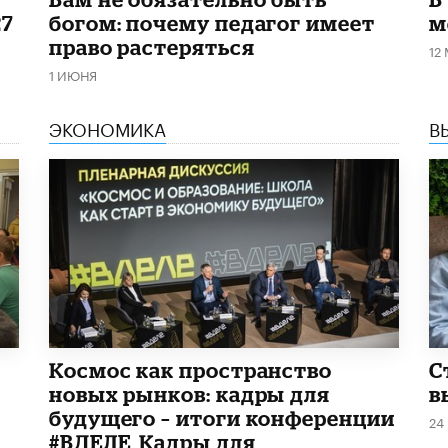
27
богом: почему педагог имеет
м
право растеряться
12
1 ИЮНЯ
ЭКОНОМИКА
В
Космос как пространство
С
новых рынков: кадры для
в
будущего – итоги конференции
24
#ВДЕЛЕ_Кадры для