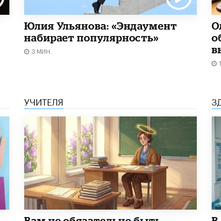
Юлия Ульянова: «Эндаумент
О
набирает популярность»
о
в
3 МИН.
УЧИТЕЛЯ
З
​Вам не обязательно быть
В