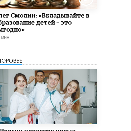
В Минобрнауки рассказали о новых
правилах приема в аспирантуру
лег Смолин: «Вкладывайте в
1 ИЮНЯ /
КАЧЕСТВО ОБРАЗОВАНИЯ
бразование детей – это
ыгодно»
1 МИН.
ДОРОВЬЕ
 России появятся новые