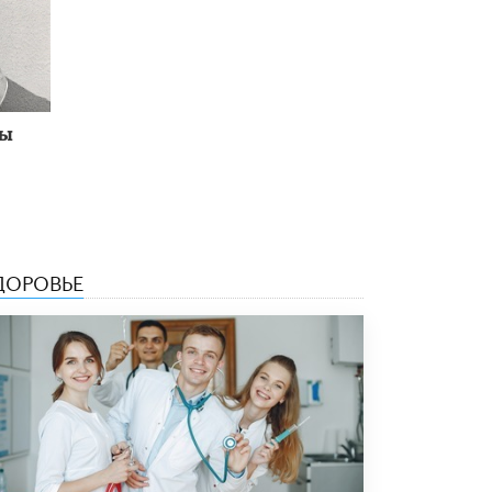
Академик РАН предупредил, что
ChatGPT отучит школьников думать
1 ИЮНЯ /
ШКОЛЬНИКИ
ны
ДОРОВЬЕ