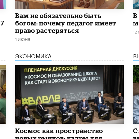
​Вам не обязательно быть
В
27
богом: почему педагог имеет
м
право растеряться
12
1 ИЮНЯ
ЭКОНОМИКА
В
Космос как пространство
С
новых рынков: кадры для
в