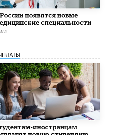
 России появятся новые
едицинские специальности
 МАЯ
ЫПЛАТЫ
тудентам-иностранцам
ыплатят новую стипендию