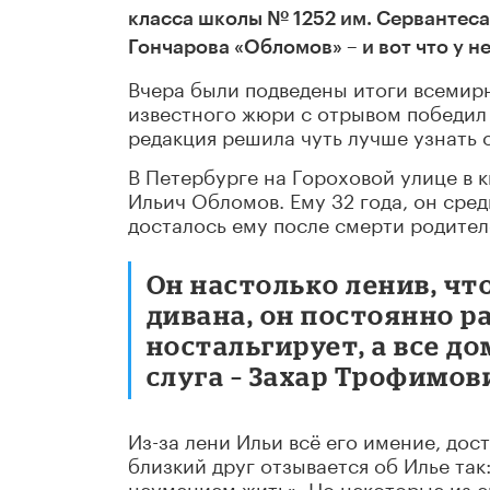
класса школы № 1252 им. Сервантеса
Гончарова «Обломов» – и вот что у н
Вчера были подведены итоги всемирн
известного жюри с отрывом победил 
редакция решила чуть лучше узнать о
В Петербурге на Гороховой улице в к
Ильич Обломов. Ему 32 года, он сред
досталось ему после смерти родител
Он настолько ленив, чт
дивана, он постоянно р
ностальгирует, а все до
слуга
–
Захар Трофимов
Из-за лени Ильи всё его имение, дос
близкий друг отзывается об Илье так
неумением жить». Но некоторые из ег