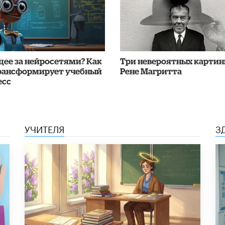
щее за нейросетями? Как
Три невероятных карти
рансформирует учебный
Рене Магритта
есс
УЧИТЕЛЯ
З