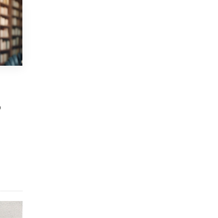
5 ИЮНЯ /
ЧТО ПРОИСХОДИТ?
«Евгений Онегин» станет обязательным
для повторения в 10–11-х классах
4 ИЮНЯ /
КАЧЕСТВО ОБРАЗОВАНИЯ
В Общественной палате предложили
шить школьную форму с учетом
национальных традиций регионов
4 ИЮНЯ /
ШКОЛЬНИКИ
р
В Госдуме предложили ввести онлайн-
формат для апелляций ЕГЭ
3 ИЮНЯ /
ЕГЭ И ОГЭ
​Яндекс выпустил бесплатный курс по
защите от ИИ-мошенничества
2 ИЮНЯ /
BIG DATA
В России начнут применять новые
подходы к разрешению конфликтов в
школах
2 ИЮНЯ /
ПОДРОСТКИ