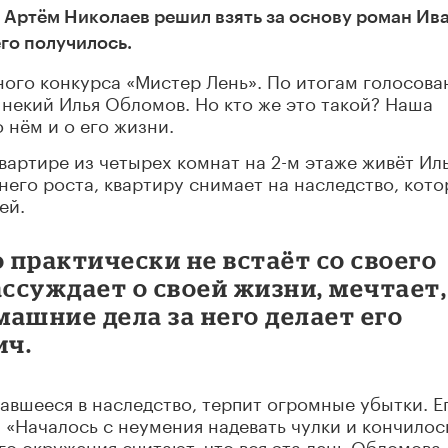
 Артём Николаев решил взять за основу роман Ив
его получилось.
ого конкурса «Мистер Лень». По итогам голосова
некий Илья Обломов. Но кто же это такой? Наша
 нём и о его жизни.
вартире из четырех комнат на 2-м этаже живёт Ил
него роста, квартиру снимает на наследство, кото
ей.
о практически не встаёт со своего
ассуждает о своей жизни, мечтает,
машние дела за него делает его
ич.
тавшееся в наследство, терпит огромные убытки. Е
: «Началось с неумения надевать чулки и кончилос
о окружения считают, что вся эта лень Обломова 