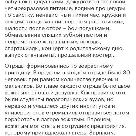
бабушек с дедушками, дежурство в столовой,
четырехразовое питание, водные процедуры
по свистку, ненавистный тихий час, кружки и
секции, танцы «на пионерском расстоянии»,
шалости после отбоя – бои подушками,
обмазывание спящих зубной пастой и
непременные «страшилки», походы,
спартакиады, концерт к родительскому дню,
выпуск стенгазеты, прощальный костер...
Отряды формировались по возрастному
принципу. В среднем в каждом отряде было 30
человек, при равном количестве девочек и
мальчиков. Во главе каждого отряда было двое
вожатых: юноша и девушка. Как правило, это
были студенты педагогических вузов, но
нередко и учащиеся других институтов и
университетов стремились отправиться летом
поработать в лагере вожатым. Впрочем,
вожатым мог стать и сотрудник предприятия,
которому принадлежал лагерь. Зарплату,