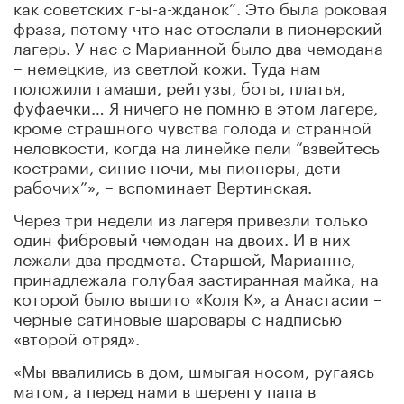
как советских г-ы-а-жданок”. Это была роковая
фраза, потому что нас отослали в пионерский
лагерь. У нас с Марианной было два чемодана
– немецкие, из светлой кожи. Туда нам
положили гамаши, рейтузы, боты, платья,
фуфаечки… Я ничего не помню в этом лагере,
кроме страшного чувства голода и странной
неловкости, когда на линейке пели “взвейтесь
кострами, синие ночи, мы пионеры, дети
рабочих”», – вспоминает Вертинская.
Через три недели из лагеря привезли только
один фибровый чемодан на двоих. И в них
лежали два предмета. Старшей, Марианне,
принадлежала голубая застиранная майка, на
которой было вышито «Коля К», а Анастасии –
черные сатиновые шаровары с надписью
«второй отряд».
«Мы ввалились в дом, шмыгая носом, ругаясь
матом, а перед нами в шеренгу папа в