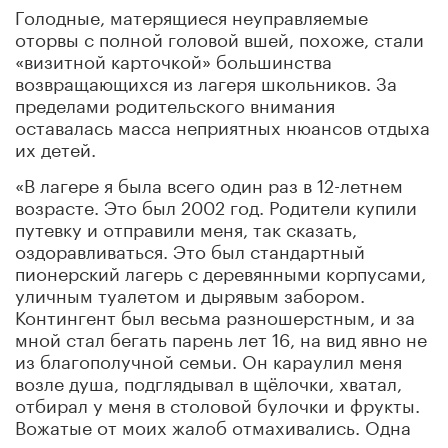
Голодные, матерящиеся неуправляемые
оторвы с полной головой вшей, похоже, стали
«визитной карточкой» большинства
возвращающихся из лагеря школьников. За
пределами родительского внимания
оставалась масса неприятных нюансов отдыха
их детей.
«В лагере я была всего один раз в 12-летнем
возрасте. Это был 2002 год. Родители купили
путевку и отправили меня, так сказать,
оздоравливаться. Это был стандартный
пионерский лагерь с деревянными корпусами,
уличным туалетом и дырявым забором.
Контингент был весьма разношерстным, и за
мной стал бегать парень лет 16, на вид явно не
из благополучной семьи. Он караулил меня
возле душа, подглядывал в щёлочки, хватал,
отбирал у меня в столовой булочки и фрукты.
Вожатые от моих жалоб отмахивались. Одна
из них только засмеялась и сказала, мол, да ты