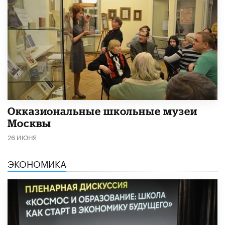
​Окказиональные школьные музеи
Москвы
26 ИЮНЯ
ЭКОНОМИКА