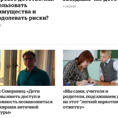
ользовать
1 ИЮНЯ
имущества и
одолевать риски?
Я
 Северинец: «Дети
«Мы сами, учителя и
ны иметь доступ и
родители, подсаживаем 
ожность познакомиться
на этот "легкий наркотик
деврами античной
отметку»
туры»