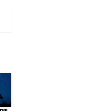
3 ИЮНЯ /
ЕГЭ И ОГЭ
​Яндекс выпустил бесплатный курс по
защите от ИИ-мошенничества
2 ИЮНЯ /
BIG DATA
В России начнут применять новые
подходы к разрешению конфликтов в
школах
2 ИЮНЯ /
ПОДРОСТКИ
Академик РАН предупредил, что
ChatGPT отучит школьников думать
1 ИЮНЯ /
ШКОЛЬНИКИ
В Минобрнауки рассказали о новых
правилах приема в аспирантуру
1 ИЮНЯ /
КАЧЕСТВО ОБРАЗОВАНИЯ
Кто будет оценивать поведение
школьников
29 МАЯ /
ШКОЛЬНИКИ
тва