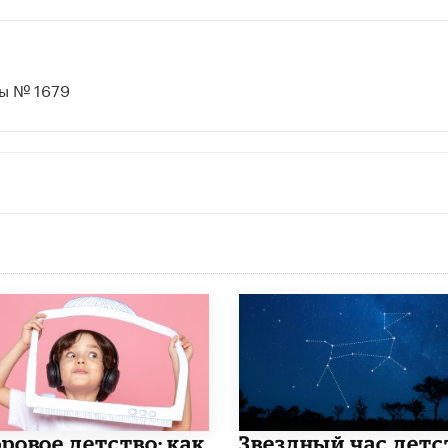
ы № 1679
ровое детство: как
Звездный час детс