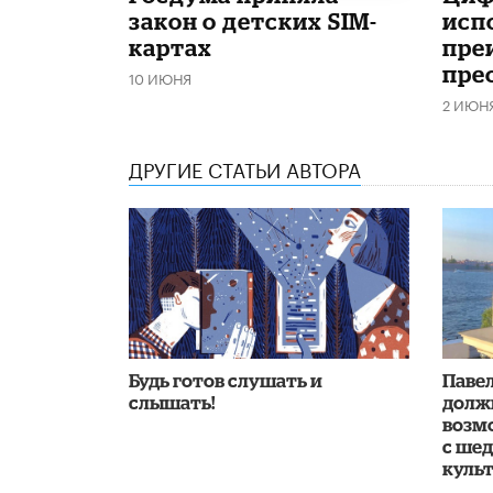
закон о детских SIM-
исп
картах
пре
пре
10 ИЮНЯ
2 ИЮН
ДРУГИЕ СТАТЬИ АВТОРА
Будь готов слушать и
Павел
слышать!
долж
возм
с ше
куль