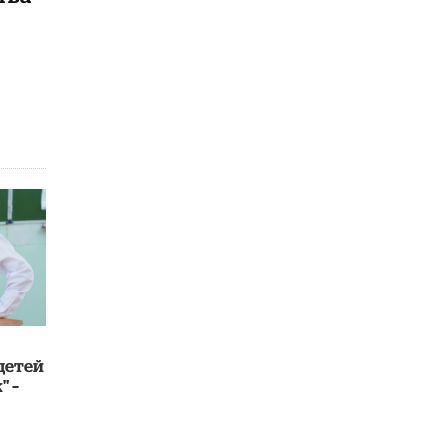
В Госдуме предложили запустить
программу «Выпускной кешбэк» для
тех, кто сдал ЕГЭ и ОГЭ
29 МАЯ /
ЕГЭ И ОГЭ
детей
" –