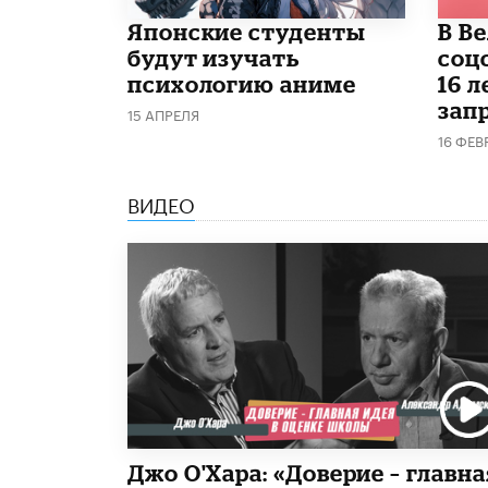
Японские студенты
В В
будут изучать
соц
психологию аниме
16 л
запр
15 АПРЕЛЯ
16 ФЕВ
ВИДЕО
Джо О'Хара: «Доверие – главна