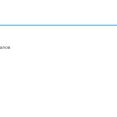
алов
ОЦИАЛЬНЫЕ СЕТИ
новные и дополнительные материалы в наших