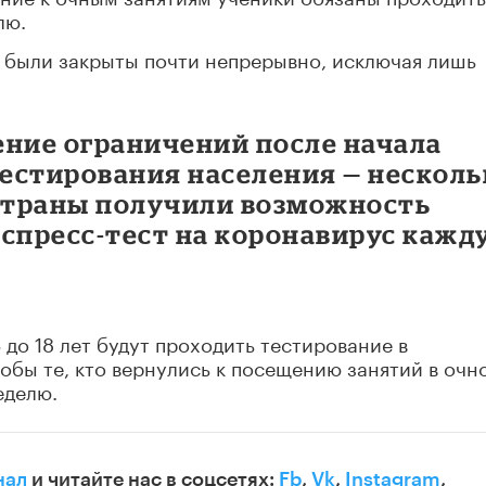
лю.
ы были закрыты почти непрерывно, исключая лишь
ение ограничений после начала
естирования населения — несколь
 страны получили возможность
кспресс-тест на коронавирус кажд
 до 18 лет будут проходить тестирование в
тобы те, кто вернулись к посещению занятий в очн
еделю.
нал
и читайте нас в соцсетях:
Fb
,
Vk
,
Instagram
,