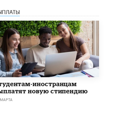
Академик РАН предупредил, что
ЫПЛАТЫ
ChatGPT отучит школьников думать
1 ИЮНЯ /
ШКОЛЬНИКИ
тудентам-иностранцам
ыплатят новую стипендию
 МАРТА