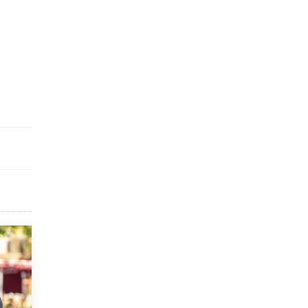
исторические объекты
11 ИЮНЯ /
ГОРОДСКОЕ ОБРАЗОВАНИЕ
​Почти 50 новых объектов образования
открыли в этом учебном году в Москве
10 ИЮНЯ /
ГОРОДСКОЕ ОБРАЗОВАНИЕ
Госдума приняла закон о детских SIM-
картах
10 ИЮНЯ /
ДЕТИ
Глава СПЧ предложил вернуть в школы
устные переходные экзамены
9 ИЮНЯ /
КАЧЕСТВО ОБРАЗОВАНИЯ
​Объединяя дошкольный мир
8 ИЮНЯ /
АНОНС
«Сколково» и ГК «Просвещение»
анонсировали запуск акселератора
технологических решений для всех
уровней образования
8 ИЮНЯ /
ЧТО ПРОИСХОДИТ?