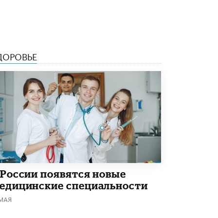
5 ИЮНЯ /
ЧТО ПРОИСХОДИТ?
«Евгений Онегин» станет обязательным
для повторения в 10–11-х классах
4 ИЮНЯ /
КАЧЕСТВО ОБРАЗОВАНИЯ
ДОРОВЬЕ
В Общественной палате предложили
шить школьную форму с учетом
национальных традиций регионов
4 ИЮНЯ /
ШКОЛЬНИКИ
В Госдуме предложили ввести онлайн-
формат для апелляций ЕГЭ
3 ИЮНЯ /
ЕГЭ И ОГЭ
​Яндекс выпустил бесплатный курс по
защите от ИИ-мошенничества
2 ИЮНЯ /
BIG DATA
 России появятся новые
В России начнут применять новые
едицинские специальности
подходы к разрешению конфликтов в
школах
 МАЯ
2 ИЮНЯ /
ПОДРОСТКИ