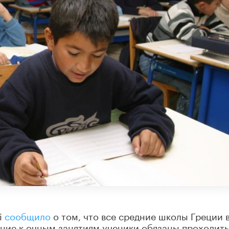
i
сообщило
о том, что все средние школы Греции 
ение к очным занятиям ученики обязаны проходить