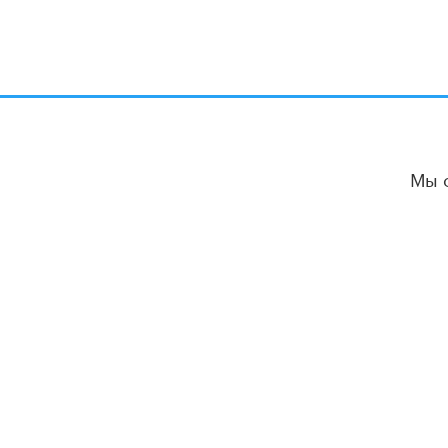
Мы 
ВЕСТИ ОБРАЗОВАНИЯ
РУБРИКИ
Новости
Образовательная