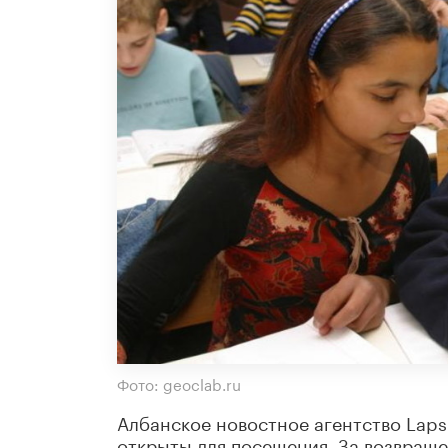
Фото: geoclab.ru
Албанское новостное агентство Laps
открыты для посещения. За возвращ