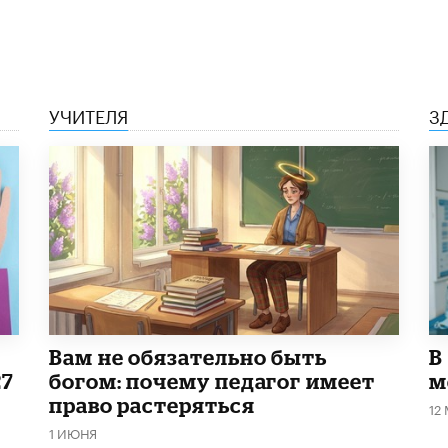
УЧИТЕЛЯ
З
​Вам не обязательно быть
В
27
богом: почему педагог имеет
м
право растеряться
12
1 ИЮНЯ