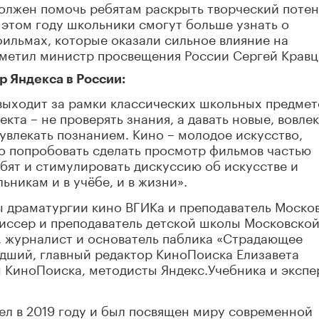
олжен помочь ребятам раскрыть творческий поте
 этом году школьники смогут больше узнать о
фильмах, которые оказали сильное влияние на
тметил министр просвещения России Сергей Кравц
р Яндекса в России:
выходит за рамки классических школьных предмет
та – не проверять знания, а давать новые, вовлек
увлекать познанием. Кино – молодое искусство,
о попробовать сделать просмотр фильмов частью
бят и стимулировать дискуссию об искусстве и
ьникам и в учёбе, и в жизни».
ы драматургии кино ВГИКа и преподаватель Моско
иссер и преподаватель детской школы Московско
, журналист и основатель паблика «Страдающее
ший, главный редактор КиноПоиска Елизавета
ы КиноПоиска, методисты Яндекс.Учебника и эксп
л в 2019 году и был посвящен миру современной