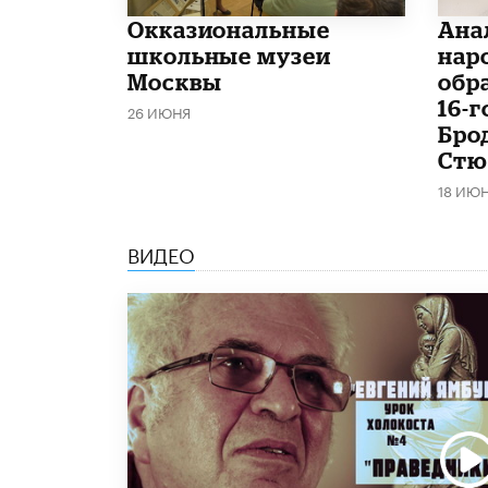
​Окказиональные
Ана
школьные музеи
нар
Москвы
обр
16-
26 ИЮНЯ
Бро
Стю
18 ИЮ
ВИДЕО