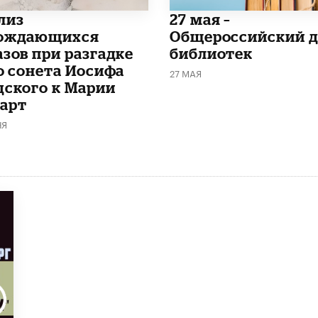
лиз
​27 мая –
ождающихся
Общероссийский д
азов при разгадке
библиотек
го сонета Иосифа
27 МАЯ
дского к Марии
арт
НЯ