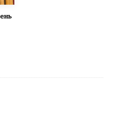
В Минобрнауки рассказали о новых
правилах приема в аспирантуру
ень
1 ИЮНЯ /
КАЧЕСТВО ОБРАЗОВАНИЯ