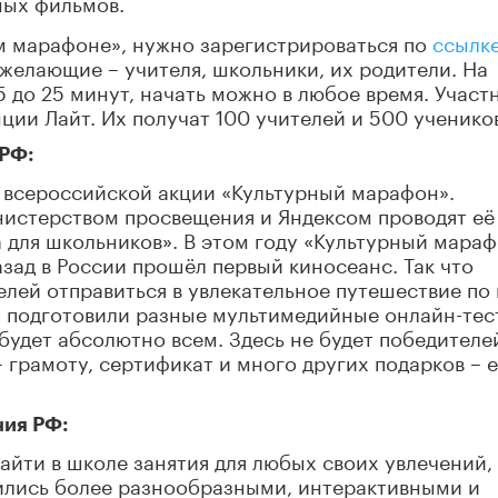
ных фильмов.
м марафоне», нужно зарегистрироваться по
ссылк
 желающие – учителя, школьники, их родители. На
 до 25 минут, начать можно в любое время. Участ
ции Лайт. Их получат 100 учителей и 500 ученико
 РФ:
й всероссийской акции «Культурный марафон».
нистерством просвещения и Яндексом проводят её
а для школьников». В этом году «Культурный мара
азад в России прошёл первый киносеанс. Так что
елей отправиться в увлекательное путешествие по
ы подготовили разные мультимедийные онлайн-тес
будет абсолютно всем. Здесь не будет победителе
 грамоту, сертификат и много других подарков – е
ния РФ:
айти в школе занятия для любых своих увлечений,
ились более разнообразными, интерактивными и