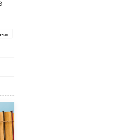
В
4 ИЮНЯ /
КАЧЕСТВО ОБРАЗОВАНИЯ
В Общественной палате предложили
шить школьную форму с учетом
национальных традиций регионов
4 ИЮНЯ /
ШКОЛЬНИКИ
ения
В Госдуме предложили ввести онлайн-
формат для апелляций ЕГЭ
3 ИЮНЯ /
ЕГЭ И ОГЭ
​Яндекс выпустил бесплатный курс по
защите от ИИ-мошенничества
2 ИЮНЯ /
BIG DATA
В России начнут применять новые
подходы к разрешению конфликтов в
школах
2 ИЮНЯ /
ПОДРОСТКИ
Академик РАН предупредил, что
ChatGPT отучит школьников думать
1 ИЮНЯ /
ШКОЛЬНИКИ