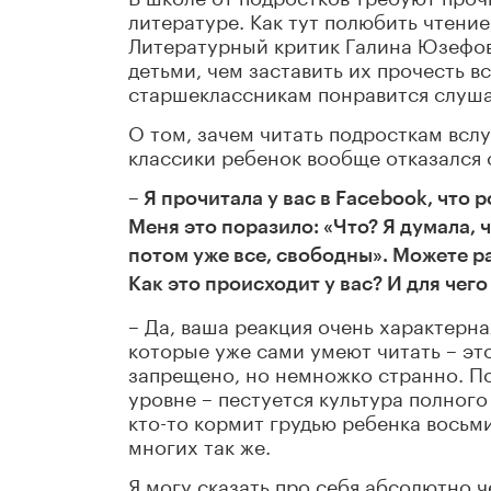
литературе. Как тут полюбить чтение
Литературный критик Галина Юзефов
детьми, чем заставить их прочесть в
старшеклассникам понравится слушат
О том, зачем читать подросткам вслух
классики ребенок вообще отказался 
– Я прочитала у вас в Facebook, что
Меня это поразило: «Что? Я думала, ч
потом уже все, свободны». Можете р
Как это происходит у вас? И для чег
– Да, ваша реакция очень характерна
которые уже сами умеют читать – эт
запрещено, но немножко странно. По
уровне – пестуется культура полного
кто-то кормит грудью ребенка восьми 
многих так же.
Я могу сказать про себя абсолютно ч