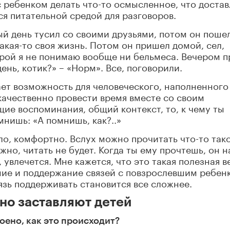
с ребенком делать что-то осмысленное, что достав
ся питательной средой для разговоров.
ый день тусил со своими друзьями, потом он поше
какая-то своя жизнь. Потом он пришел домой, сел,
орой я не понимаю вообще ни бельмеса. Вечером п
ень, котик?» – «Норм». Все, поговорили.
ает возможность для человеческого, наполненного
 качественно провести время вместе со своим
щие воспоминания, общий контекст, то, к чему ты
нишь: «А помнишь, как?..»
ло, комфортно. Вслух можно прочитать что-то тако
жно, читать не будет. Когда ты ему прочтешь, он н
 увлечется. Мне кажется, что это такая полезная в
ние и поддержание связей с повзрослевшим ребен
зь поддерживать становится все сложнее.
 но заставляют детей
роено, как это происходит?