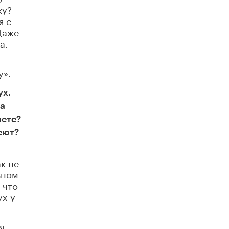
схемах мошенничества в период сдачи
ку?
ЕГЭ
я с
19 ИЮНЯ /
ЕГЭ И ОГЭ
Даже
а.
​Яндекс выпустил отчёт об устойчивом
развитии за 2025 год
17 ИЮНЯ /
АНАЛИТИКА
у».
Московский выпускной на ВДНХ
соберет более 60 артистов
ух.
17 ИЮНЯ /
ГОРОДСКОЕ ОБРАЗОВАНИЕ
 а
аете?
Названы лучшие российские вузы в
2026 году по версии RAEX
еют?
16 ИЮНЯ /
АНАЛИТИКА
к не
В России предложили ввести
вном
обязательные уроки каллиграфии в
детских садах
 что
11 ИЮНЯ /
ВОСПИТАНИЕ
ух у
​Как будущие реставраторы – студенты
столичного колледжа, помогают
я
восстанавливать культурные и