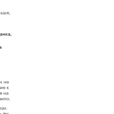
ньше,
в
анка,
я
н не
ие к
я на
вило.
нцы.
– вы