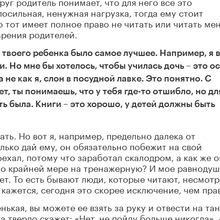
руг родитель понимает, что для него все это
осильная, ненужная нагрузка, тогда ему стоит
то тот имеет полное право не читать или читать ме
 зрения родителей.
у твоего ребенка было самое лучшее. Например, я 
. Но мне бы хотелось, чтобы училась дочь – это ос
а не как я, слон в посудной лавке. Это понятно. С
т, ты понимаешь, что у тебя где-то отшибло, но дл
ь была. Книги – это хорошо, у детей должны быть
ать. Но вот я, например, предельно далека от
лько дай ему, он обязательно побежит на свой
оехал, потому что заработал скалодром, а как же о
, по крайней мере на тренажерную? И мое равнодуш
т. То есть бывают люди, которые читают, несмотр
е кажется, сегодня это скорее исключение, чем пра
ькая, вы можете ее взять за руку и отвести на та
а твердо скажет: «Нет, не пойду больше никогда», 