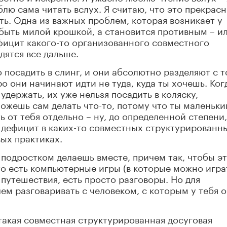
блю сама читать вслух. Я считаю, что это прекрас
ть. Одна из важных проблем, которая возникает у
 быть милой крошкой, а становится противным – и
фицит какого-то организованного совместного
дятся все дальше.
 посадить в слинг, и они абсолютно разделяют с 
ро они начинают идти не туда, куда ты хочешь. Ког
удержать, их уже нельзя посадить в коляску,
можешь сам делать что-то, потому что ты маленьки
ь от тебя отдельно – ну, до определенной степени,
т дефицит в каких-то совместных структурированн
вых практиках.
 подростком делаешь вместе, причем так, чтобы э
то есть компьютерные игры (в которые можно игра
 путешествия, есть просто разговоры. Но для
ем разговаривать с человеком, с которым у тебя 
 такая совместная структурированная досуговая