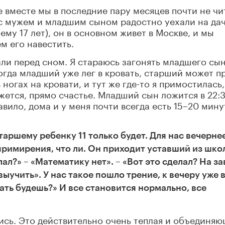
е вместе мы в последние пару месяцев почти не чи
с мужем и младшим сыном радостно уехали на дач
ему 17 лет), он в основном живет в Москве, и мы
м его навестить.
али перед сном. Я стараюсь загонять младшего сын
когда младший уже лег в кровать, старший может п
 ногах на кровати, и тут же где-то я примостилась,
ажется, прямо счастье. Младший сын ложится в 22:
равило, дома и у меня почти всегда есть 15–20 мину
таршему ребенку 11 только будет. Для нас вечерне
примирения, что ли. Он приходит уставший из шко
ал?» – «Математику нет». – «Вот это сделал? На за
 выучить». У нас такое пошло трение, к вечеру уже 
тать будешь?» И все становится нормально, все
лись. Это действительно очень теплая и объединя