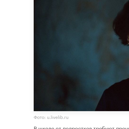
Фото: u.livelib.ru
В школе от подростков требуют проч