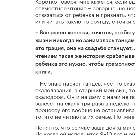
Коротко говоря, мне кажется, если вд
совместное чтение – совершенно неп
отвязаться от ребенка и признать, ч
или читать какую-то ерунду, с точки
– Все равно хочется, хочется, чтобы 
жизни никогда не занималась танцами
это грация, она на свадьбе станцует, 
чтением такая же история срабатывае
ребенка это нужно, чтобы грамотност
книги.
– Не знаю насчет танцев, честно сказ
скалолазания, а старший мой сын, то
скалодром. Он и на дачу с нами не п
залезет на скалу три раза в неделю
процессу его вообще не останавливае
то, что не читают в их семье. Но, мн
Понятно, что сейчас ваша дочка мален
Но когда ей исполнится 9–10 лет и он