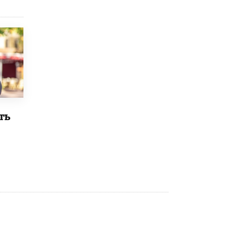
4 ИЮНЯ /
КАЧЕСТВО ОБРАЗОВАНИЯ
В Общественной палате предложили
шить школьную форму с учетом
национальных традиций регионов
4 ИЮНЯ /
ШКОЛЬНИКИ
В Госдуме предложили ввести онлайн-
формат для апелляций ЕГЭ
3 ИЮНЯ /
ЕГЭ И ОГЭ
​Яндекс выпустил бесплатный курс по
ть
защите от ИИ-мошенничества
2 ИЮНЯ /
BIG DATA
В России начнут применять новые
подходы к разрешению конфликтов в
школах
2 ИЮНЯ /
ПОДРОСТКИ
Академик РАН предупредил, что
ChatGPT отучит школьников думать
1 ИЮНЯ /
ШКОЛЬНИКИ