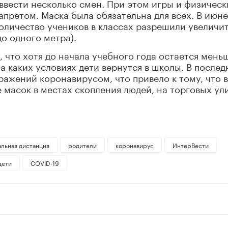
 ввести несколько смен. При этом игры и физичес
апретом. Маска была обязательна для всех. В июне
оличество учеников в классах разрешили увеличи
о одного метра).
 что хотя до начала учебного года остается мень
на каких условиях дети вернутся в школы. В послед
ражений коронавирусом, что привело к тому, что в
 масок в местах скопления людей, на торговых ул
альная дистанция
родители
коронавирус
ИнтерВести
дети
COVID-19