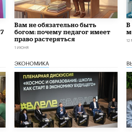
​Вам не обязательно быть
В
27
богом: почему педагог имеет
м
право растеряться
12
1 ИЮНЯ
ЭКОНОМИКА
В