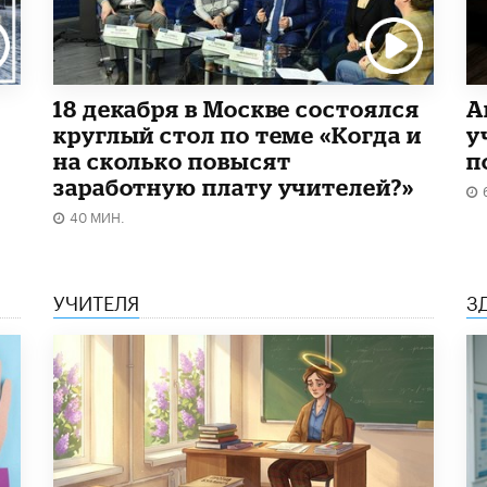
18 декабря в Москве состоялся
А
круглый стол по теме «Когда и
у
на сколько повысят
п
заработную плату учителей?»
40 МИН.
УЧИТЕЛЯ
З