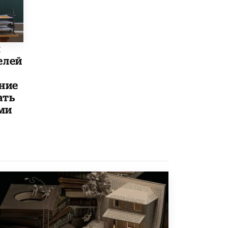
исторические объекты
11 ИЮНЯ /
ГОРОДСКОЕ ОБРАЗОВАНИЕ
​Почти 50 новых объектов образования
открыли в этом учебном году в Москве
ы
10 ИЮНЯ /
ГОРОДСКОЕ ОБРАЗОВАНИЕ
елей
Госдума приняла закон о детских SIM-
ние
картах
10 ИЮНЯ /
ДЕТИ
ать
ми
Глава СПЧ предложил вернуть в школы
устные переходные экзамены
9 ИЮНЯ /
КАЧЕСТВО ОБРАЗОВАНИЯ
​Объединяя дошкольный мир
8 ИЮНЯ /
АНОНС
«Сколково» и ГК «Просвещение»
анонсировали запуск акселератора
технологических решений для всех
уровней образования
8 ИЮНЯ /
ЧТО ПРОИСХОДИТ?