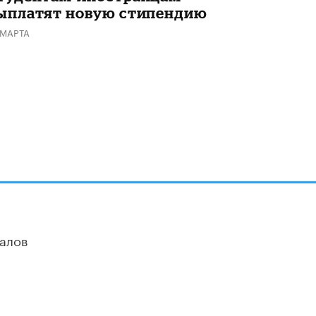
ыплатят новую стипендию
Академик РАН предупредил, что
ChatGPT отучит школьников думать
 МАРТА
1 ИЮНЯ /
ШКОЛЬНИКИ
алов