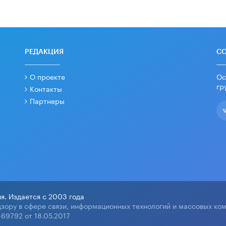
РЕДАКЦИЯ
С
О проекте
Ос
гр
Контакты
Партнеры
я. Издается с 2003 года
зору в сфере связи, информационных технологий и массовых ко
69792 от 18.05.2017