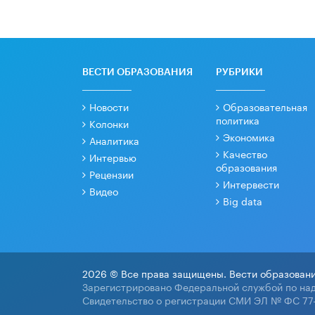
ВЕСТИ ОБРАЗОВАНИЯ
РУБРИКИ
Новости
Образовательная
политика
Колонки
Экономика
Аналитика
Качество
Интервью
образования
Рецензии
Интервести
Видео
Big data
2026 © Все права защищены. Вести образовани
Зарегистрировано Федеральной службой по над
Свидетельство о регистрации СМИ ЭЛ № ФС 77-