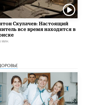
Рособрнадзор ответил на жалобы
школьников на ошибки в ЕГЭ по
русскому
8 ИЮНЯ /
ЕГЭ И ОГЭ
нтон Скулачев: Настоящий
читель все время находится в
Школа «СКОЛКА» и Госкорпорация
«Росатом» подписали соглашение о
оиске
сотрудничестве
6 МИН.
8 ИЮНЯ /
ОБРАЗОВАТЕЛЬНАЯ ПОЛИТИКА
Депутаты призвали не отклонять
дипломы только из-за не пройденного
антиплагиата
5 ИЮНЯ /
ЧТО ПРОИСХОДИТ?
ДОРОВЬЕ
Минпросвещения просят добавить в
школьные учебники примеры женщин-
инженеров
5 ИЮНЯ /
УЧЕБНИКИ
Уличенный в списывании школьник
вернул себе призовое место на
олимпиаде через суд