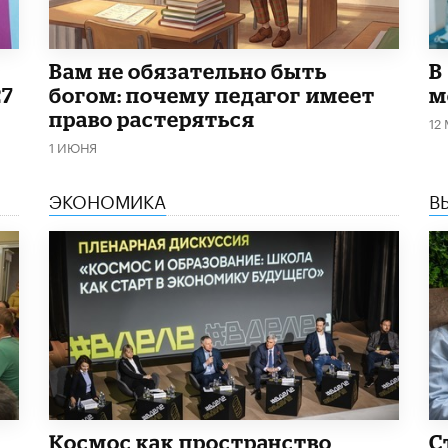
​Вам не обязательно быть
В
27
богом: почему педагог имеет
м
право растеряться
12
1 ИЮНЯ
ЭКОНОМИКА
В
Космос как пространство
С