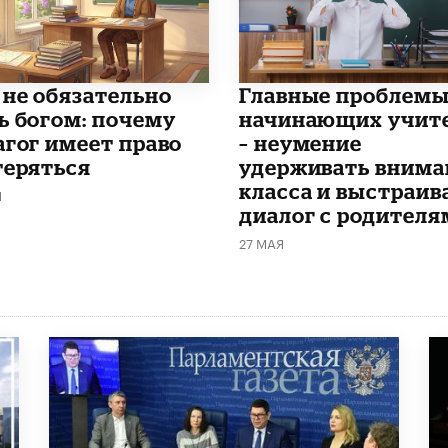
 не обязательно
Главные проблем
ь богом: почему
начинающих учит
агог имеет право
– неумение
теряться
удерживать внима
класса и выстраив
Я
диалог с родителя
27 МАЯ