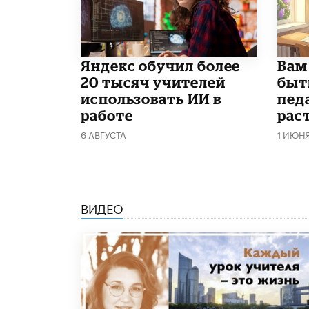
​Яндекс обучил более
​Вам
20 тысяч учителей
быт
использовать ИИ в
пед
работе
рас
6 АВГУСТА
1 ИЮН
ВИДЕО