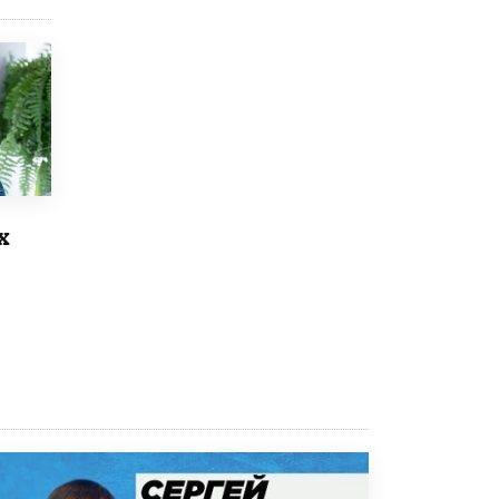
Академик РАН предупредил, что
ChatGPT отучит школьников думать
1 ИЮНЯ /
ШКОЛЬНИКИ
х