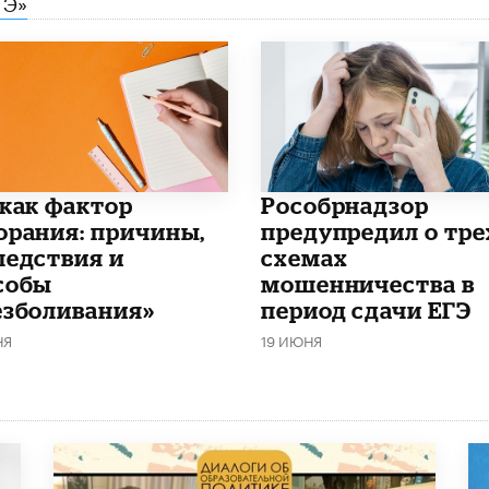
ГЭ»
 как фактор
Рособрнадзор
орания: причины,
предупредил о тре
ледствия и
схемах
собы
мошенничества в
езболивания»
период сдачи ЕГЭ
НЯ
19 ИЮНЯ