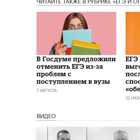
ЧИТАЙТЕ ТАКЖЕ В РУБРИКЕ «ЕГЭ И О
В Госдуме предложили
​ЕГЭ
отменить ЕГЭ из-за
выг
проблем с
пос
поступлением в вузы
спо
«об
7 АВГУСТА
22 ИЮ
ВИДЕО