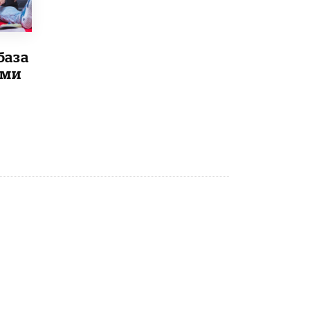
4 ИЮНЯ /
КАЧЕСТВО ОБРАЗОВАНИЯ
В Общественной палате предложили
шить школьную форму с учетом
национальных традиций регионов
база
4 ИЮНЯ /
ШКОЛЬНИКИ
ыми
В Госдуме предложили ввести онлайн-
формат для апелляций ЕГЭ
3 ИЮНЯ /
ЕГЭ И ОГЭ
​Яндекс выпустил бесплатный курс по
защите от ИИ-мошенничества
2 ИЮНЯ /
BIG DATA
В России начнут применять новые
подходы к разрешению конфликтов в
школах
2 ИЮНЯ /
ПОДРОСТКИ
Академик РАН предупредил, что
ChatGPT отучит школьников думать
1 ИЮНЯ /
ШКОЛЬНИКИ