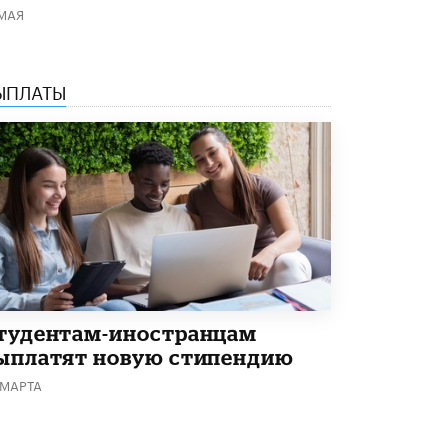
 МАЯ
ЫПЛАТЫ
тудентам-иностранцам
ыплатят новую стипендию
 МАРТА