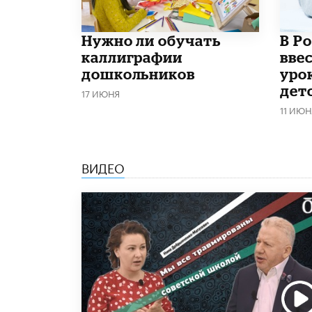
Нужно ли обучать
В Р
каллиграфии
вве
дошкольников
уро
дет
17 ИЮНЯ
11 ИЮН
ВИДЕО