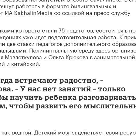
ачнут работать в формате билингвальных и
т ИА SakhalinMedia со ссылкой на пресс-службу
ками которого стали 75 педагогов, состоится в н
ждениях уже идет подготовительная работа. К при
ли две ставки педагогов дополнительного образов
 малышами. Полилингвальную среду здесь организ
ия Мавлеткулова и Ольга Крюкова в занимательной
й и китайский.
егда встречают радостно, –
а. – У нас нет занятий – только
обы научить ребенка разговариват
том, чтобы развить его мыслительн
как родной. Детский мозг задействует свои ресу