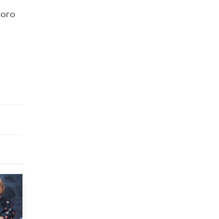
8 ИЮНЯ /
ЕГЭ И ОГЭ
того
Школа «СКОЛКА» и Госкорпорация
«Росатом» подписали соглашение о
сотрудничестве
8 ИЮНЯ /
ОБРАЗОВАТЕЛЬНАЯ ПОЛИТИКА
Депутаты призвали не отклонять
дипломы только из-за не пройденного
антиплагиата
5 ИЮНЯ /
ЧТО ПРОИСХОДИТ?
Минпросвещения просят добавить в
школьные учебники примеры женщин-
инженеров
5 ИЮНЯ /
УЧЕБНИКИ
Уличенный в списывании школьник
вернул себе призовое место на
олимпиаде через суд
5 ИЮНЯ /
ЧТО ПРОИСХОДИТ?
«Евгений Онегин» станет обязательным
для повторения в 10–11-х классах