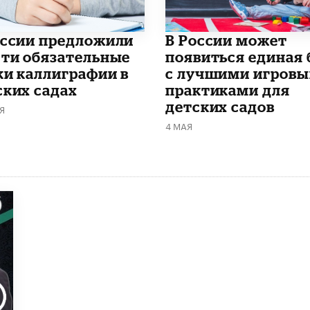
оссии предложили
В России может
сти обязательные
появиться единая 
ки каллиграфии в
с лучшими игров
ских садах
практиками для
детских садов
Я
4 МАЯ