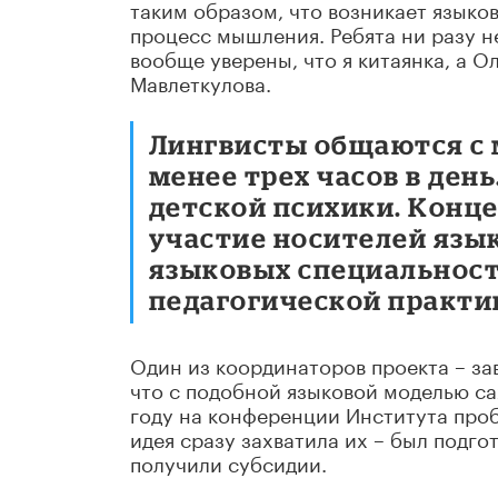
таким образом, что возникает языков
процесс мышления. Ребята ни разу н
вообще уверены, что я китаянка, а О
Мавлеткулова.
Лингвисты общаются с
менее трех часов в ден
детской психики. Конц
участие носителей язы
языковых специальнос
педагогической практи
Один из координаторов проекта – за
что с подобной языковой моделью с
году на конференции Института проб
идея сразу захватила их – был подго
получили субсидии.