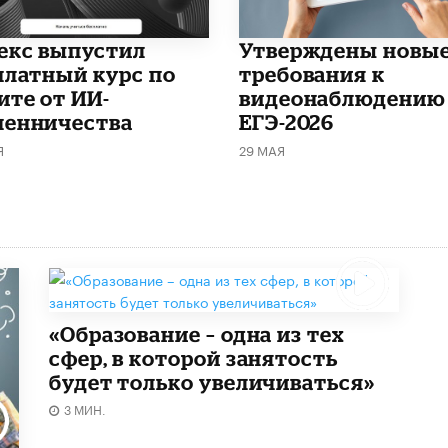
декс выпустил
Утверждены новы
платный курс по
требования к
ите от ИИ-
видеонаблюдению
енничества
ЕГЭ-2026
Я
29 МАЯ
«Образование – одна из тех
сфер, в которой занятость
будет только увеличиваться»
3 МИН.