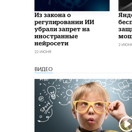
Из закона о
​Ян
регулировании ИИ
бес
убрали запрет на
защ
иностранные
мош
нейросети
2 ИЮН
22 ИЮНЯ
ВИДЕО