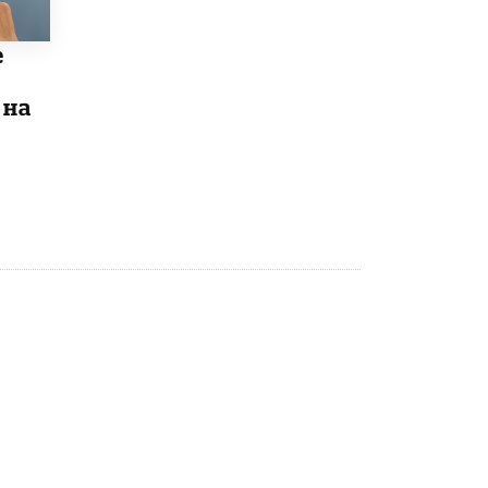
Рособрнадзор ответил на жалобы
школьников на ошибки в ЕГЭ по
е
русскому
8 ИЮНЯ /
ЕГЭ И ОГЭ
 на
Школа «СКОЛКА» и Госкорпорация
«Росатом» подписали соглашение о
сотрудничестве
8 ИЮНЯ /
ОБРАЗОВАТЕЛЬНАЯ ПОЛИТИКА
Депутаты призвали не отклонять
дипломы только из-за не пройденного
антиплагиата
5 ИЮНЯ /
ЧТО ПРОИСХОДИТ?
Минпросвещения просят добавить в
школьные учебники примеры женщин-
инженеров
5 ИЮНЯ /
УЧЕБНИКИ
Уличенный в списывании школьник
вернул себе призовое место на
олимпиаде через суд