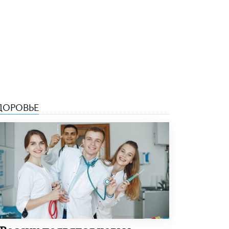
5 ИЮНЯ /
ЧТО ПРОИСХОДИТ?
«Евгений Онегин» станет обязательным
для повторения в 10–11-х классах
4 ИЮНЯ /
КАЧЕСТВО ОБРАЗОВАНИЯ
В Общественной палате предложили
шить школьную форму с учетом
национальных традиций регионов
4 ИЮНЯ /
ШКОЛЬНИКИ
ДОРОВЬЕ
В Госдуме предложили ввести онлайн-
формат для апелляций ЕГЭ
3 ИЮНЯ /
ЕГЭ И ОГЭ
​Яндекс выпустил бесплатный курс по
защите от ИИ-мошенничества
2 ИЮНЯ /
BIG DATA
В России начнут применять новые
подходы к разрешению конфликтов в
школах
2 ИЮНЯ /
ПОДРОСТКИ