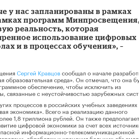
ые у нас запланированы в рамках
рамках программ Минпросвещения
вую реальность, которая
иренное использование цифровых
лах и в процессах обучения», –
ещения
Сергей Кравцов
сообщал о начале разработ
 образовательная среда». Он отмечал, что она б
ограммное обеспечение, чтобы исключить из
ы, связанные с неустойчивостью зарубежных сист
угих процессов в российских учебных заведениях
ая экономика». Всего на реализацию данного
олее 1,8 триллиона рублей. Он также предполагае
звитие цифровой экономики за счет всех источник
езопасной информационно-телекоммуникационной
ередачи, обработки и хранения больших объемов