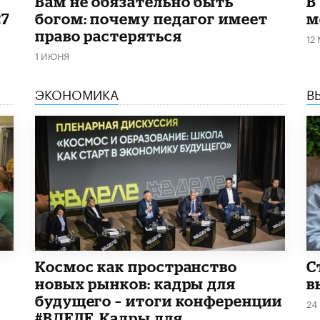
​Вам не обязательно быть
В
27
богом: почему педагог имеет
м
право растеряться
12
1 ИЮНЯ
ЭКОНОМИКА
В
Космос как пространство
С
новых рынков: кадры для
в
будущего – итоги конференции
24
#ВДЕЛЕ_Кадры для