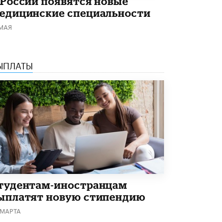
 России появятся новые
Академик РАН предупредил, что
едицинские специальности
ChatGPT отучит школьников думать
 МАЯ
1 ИЮНЯ /
ШКОЛЬНИКИ
ЫПЛАТЫ
тудентам-иностранцам
ыплатят новую стипендию
 МАРТА