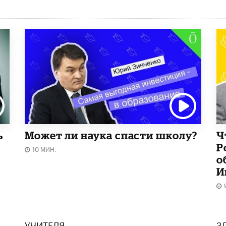
ь
Может ли наука спасти школу?
Ч
Р
10 МИН.
о
И
УЧИТЕЛЯ
З