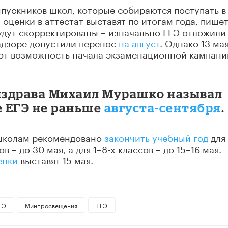
ыпускников школ, которые собираются поступать в
оценки в аттестат выставят по итогам года, пише
удут скорректированы – изначально ЕГЭ отложили 
надзоре допустили перенос
на август
. Однако 13 мая
ают возможность начала экзаменационной кампан
инздрава Михаил Мурашко называл
 ЕГЭ не раньше
августа-сентября
.
 школам рекомендовано
закончить учебный год
для
ов – до 30 мая, а для 1–8-х классов – до 15–16 мая.
енки
выставят 15 мая.
ГЭ
Минпросвещения
ЕГЭ