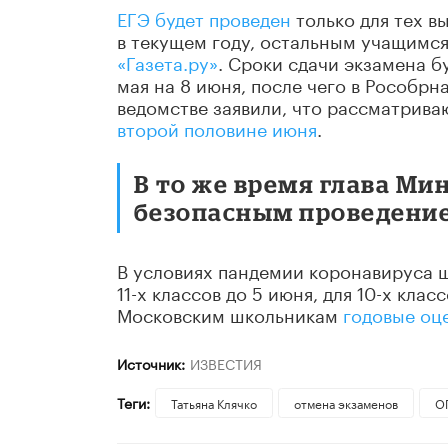
ЕГЭ будет проведен
только для тех в
в текущем году, остальным учащимся 
«Газета.ру»
. Сроки сдачи экзамена б
мая на 8 июня, после чего в Рособр
ведомстве заявили, что рассматрив
второй половине июня
.
В то же время глава М
безопасным проведение
В условиях пандемии коронавируса
11-х классов до 5 июня, для 10-х класс
Московским школьникам
годовые оц
Источник:
ИЗВЕСТИЯ
Теги:
Татьяна Клячко
отмена экзаменов
О