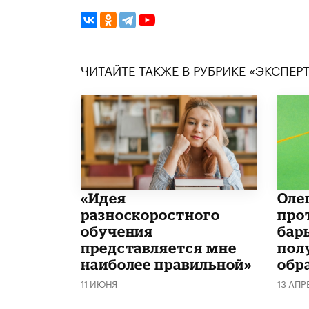
ЧИТАЙТЕ ТАКЖЕ В РУБРИКЕ «ЭКСПЕР
«Идея
Оле
разноскоростного
про
обучения
бар
представляется мне
пол
наиболее правильной»
обр
11 ИЮНЯ
13 АПР