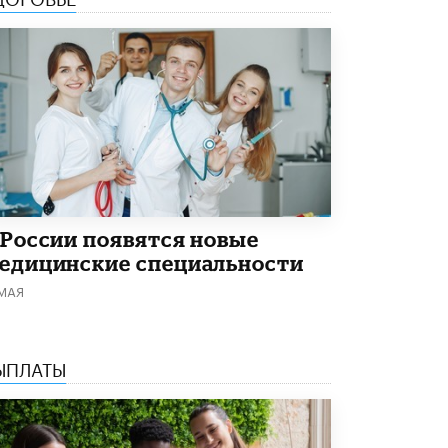
Академик РАН предупредил, что
ChatGPT отучит школьников думать
1 ИЮНЯ /
ШКОЛЬНИКИ
 России появятся новые
едицинские специальности
 МАЯ
ЫПЛАТЫ