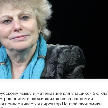
усскому языку и математике для учащихся 9-х кла
м решением в сложившихся из-за пандемии
ния придерживается директор Центра экономики