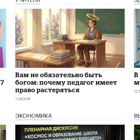
​Вам не обязательно быть
В
27
богом: почему педагог имеет
м
право растеряться
12
1 ИЮНЯ
ЭКОНОМИКА
В