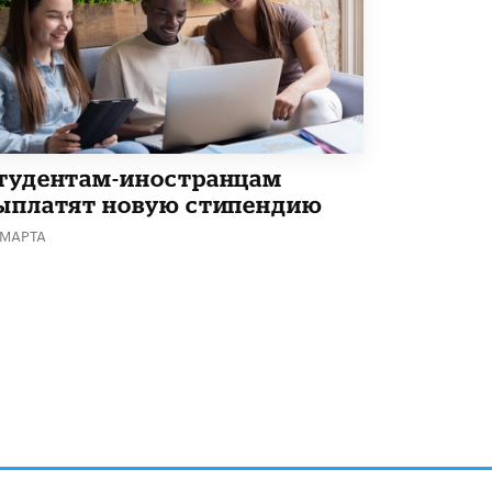
тудентам-иностранцам
ыплатят новую стипендию
 МАРТА