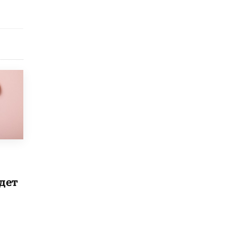
Рособрнадзор ответил на жалобы
школьников на ошибки в ЕГЭ по
русскому
8 ИЮНЯ /
ЕГЭ И ОГЭ
Школа «СКОЛКА» и Госкорпорация
«Росатом» подписали соглашение о
сотрудничестве
8 ИЮНЯ /
ОБРАЗОВАТЕЛЬНАЯ ПОЛИТИКА
Депутаты призвали не отклонять
дипломы только из-за не пройденного
антиплагиата
5 ИЮНЯ /
ЧТО ПРОИСХОДИТ?
Минпросвещения просят добавить в
школьные учебники примеры женщин-
инженеров
дет
5 ИЮНЯ /
УЧЕБНИКИ
Уличенный в списывании школьник
вернул себе призовое место на
олимпиаде через суд