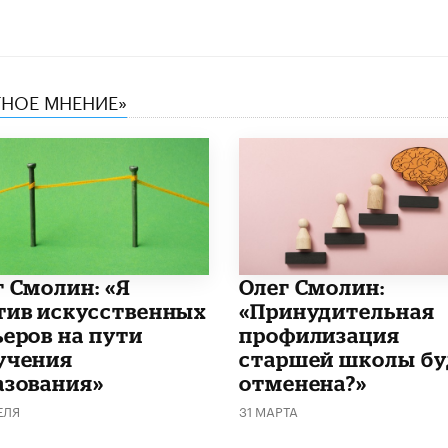
ТНОЕ МНЕНИЕ»
г Смолин: «Я
​Олег Смолин:
тив искусственных
«Принудительная
ьеров на пути
профилизация
учения
старшей школы бу
азования»
отменена?»
ЕЛЯ
31 МАРТА