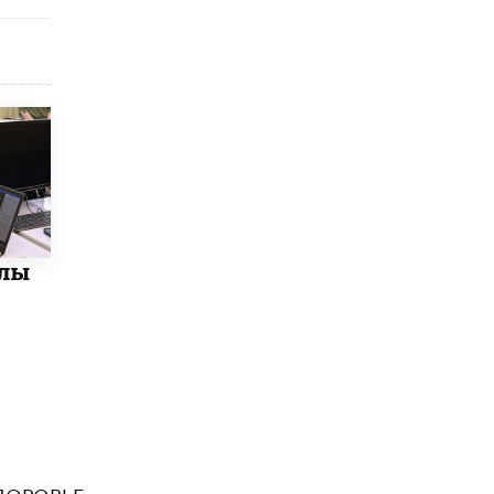
4 ИЮНЯ /
КАЧЕСТВО ОБРАЗОВАНИЯ
В Общественной палате предложили
шить школьную форму с учетом
национальных традиций регионов
4 ИЮНЯ /
ШКОЛЬНИКИ
В Госдуме предложили ввести онлайн-
формат для апелляций ЕГЭ
3 ИЮНЯ /
ЕГЭ И ОГЭ
​Яндекс выпустил бесплатный курс по
защите от ИИ-мошенничества
олы
2 ИЮНЯ /
BIG DATA
В России начнут применять новые
подходы к разрешению конфликтов в
школах
2 ИЮНЯ /
ПОДРОСТКИ
Академик РАН предупредил, что
ChatGPT отучит школьников думать
1 ИЮНЯ /
ШКОЛЬНИКИ
ДОРОВЬЕ