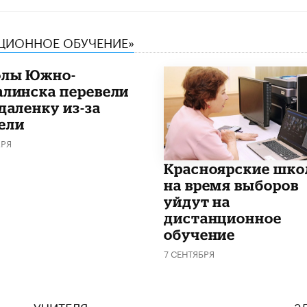
НЦИОННОЕ ОБУЧЕНИЕ»
лы Южно-
алинска перевели
даленку из-за
ели
АРЯ
Красноярские шк
на время выборов
уйдут на
дистанционное
обучение
7 СЕНТЯБРЯ
УЧИТЕЛЯ
З