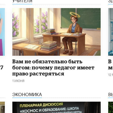
​Вам не обязательно быть
В
27
богом: почему педагог имеет
м
право растеряться
12
1 ИЮНЯ
ЭКОНОМИКА
В