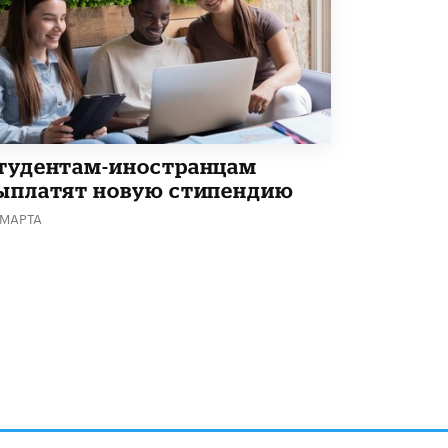
тудентам-иностранцам
ыплатят новую стипендию
 МАРТА