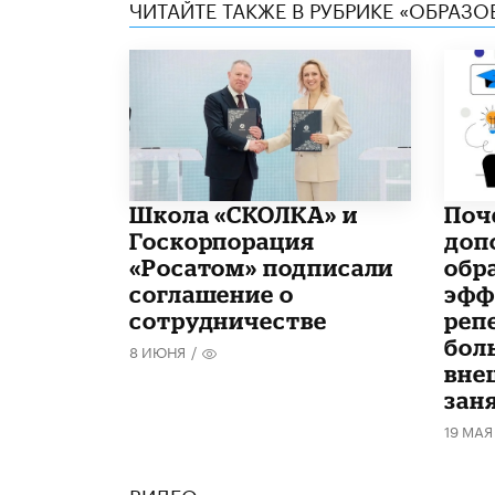
ЧИТАЙТЕ ТАКЖЕ В РУБРИКЕ «ОБРАЗ
Школа «СКОЛКА» и
​По
Госкорпорация
доп
«Росатом» подписали
обр
соглашение о
эфф
сотрудничестве
реп
бол
8 ИЮНЯ
/
вне
зан
19 МАЯ
ВИДЕО