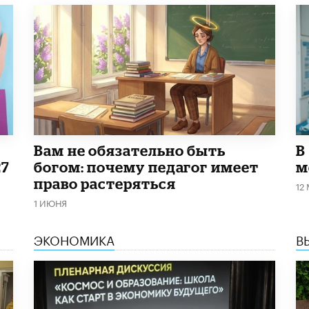
​Вам не обязательно быть
В
27
богом: почему педагог имеет
м
право растеряться
12
1 ИЮНЯ
ЭКОНОМИКА
В