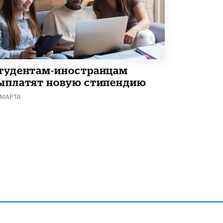
тудентам-иностранцам
ыплатят новую стипендию
 МАРТА