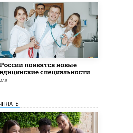
Академик РАН предупредил, что
ChatGPT отучит школьников думать
1 ИЮНЯ /
ШКОЛЬНИКИ
 России появятся новые
едицинские специальности
 МАЯ
ЫПЛАТЫ