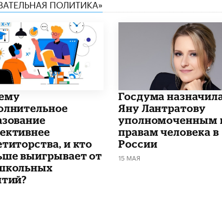
ОВАТЕЛЬНАЯ ПОЛИТИКА»
чему
Госдума назначил
олнительное
Яну Лантратову
азование
уполномоченным 
ективнее
правам человека в
етиторства, и кто
России
ьше выигрывает от
15 МАЯ
школьных
ятий?