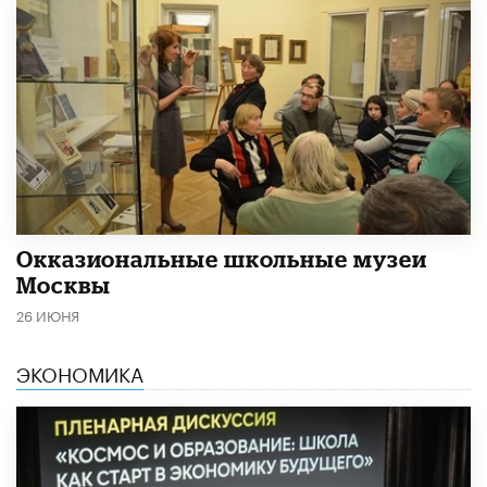
​Окказиональные школьные музеи
Москвы
26 ИЮНЯ
ЭКОНОМИКА