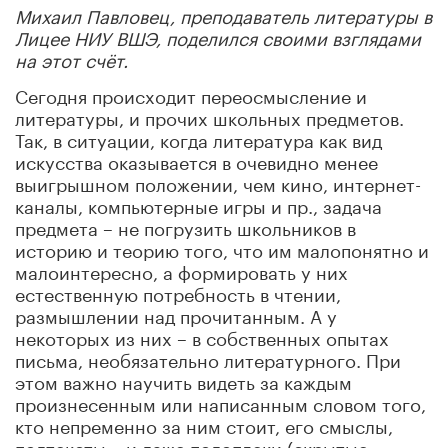
Михаил
Павловец
,
преподаватель
литературы
в
Лицее
НИУ
ВШЭ
,
поделился
своими
взглядами
на
этот
счёт
.
Сегодня происходит переосмысление и
литературы, и прочих школьных предметов.
Так, в ситуации, когда литература как вид
искусства оказывается в очевидно менее
выигрышном положении, чем кино, интернет-
каналы, компьютерные игры и пр., задача
предмета – не погрузить школьников в
историю и теорию того, что им малопонятно и
малоинтересно, а формировать у них
естественную потребность в чтении,
размышлении над прочитанным. А у
некоторых из них – в собственных опытах
письма, необязательно литературного. При
этом важно научить видеть за каждым
произнесенным или написанным словом того,
кто непременно за ним стоит, его смыслы,
подтексты – и даже подоплеки (скрытые