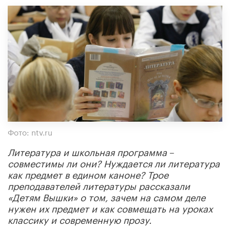
Фото: ntv.ru
Литература
и
школьная
программа
–
совместимы
ли
они
?
Нуждается
ли
литература
как
предмет
в
едином
каноне
?
Трое
преподавателей
литературы
рассказали
«Детям
Вышки»
о
том
,
зачем
на
самом
деле
нужен
их
предмет
и
как
совмещать
на
уроках
классику
и
современную
прозу
.