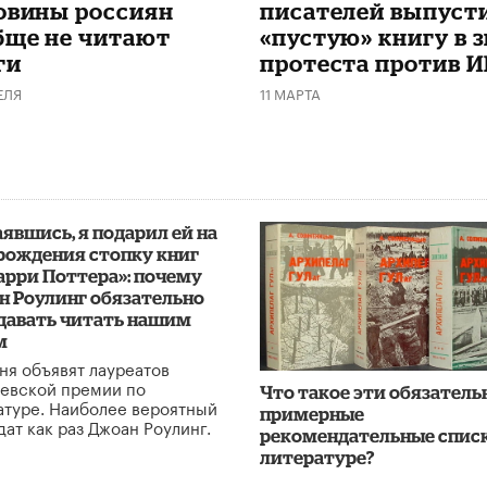
овины россиян
писателей выпуст
бще не читают
«пустую» книгу в 
ги
протеста против 
ЕЛЯ
11 МАРТА
явшись, я подарил ей на
рождения стопку книг
арри Поттера»: почему
н Роулинг обязательно
 давать читать нашим
м
ня объявят лауреатов
евской премии по
Что такое эти обязатель
атуре. Наиболее вероятный
примерные
дат как раз Джоан Роулинг.
рекомендательные списк
литературе?