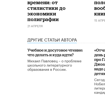
времени: от
пол
стилистики до
воо
экономики
кни
полиграфии
15 АПР
21 АПРЕЛЯ
ДРУГИЕ СТАТЬИ АВТОРА
Учебное и досуговое чтение:
«Отча
что делать и куда идти?
день 
про Г
Михаил Павловец – о проблеме
школьного литературного
Джоа
образования в России.
надо
детя
Сегод
Нобел
литер
канди