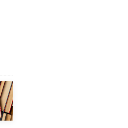
8 ИЮНЯ /
ЕГЭ И ОГЭ
Школа «СКОЛКА» и Госкорпорация
«Росатом» подписали соглашение о
сотрудничестве
8 ИЮНЯ /
ОБРАЗОВАТЕЛЬНАЯ ПОЛИТИКА
Депутаты призвали не отклонять
дипломы только из-за не пройденного
антиплагиата
5 ИЮНЯ /
ЧТО ПРОИСХОДИТ?
Минпросвещения просят добавить в
школьные учебники примеры женщин-
инженеров
5 ИЮНЯ /
УЧЕБНИКИ
Уличенный в списывании школьник
вернул себе призовое место на
олимпиаде через суд
5 ИЮНЯ /
ЧТО ПРОИСХОДИТ?
«Евгений Онегин» станет обязательным
для повторения в 10–11-х классах