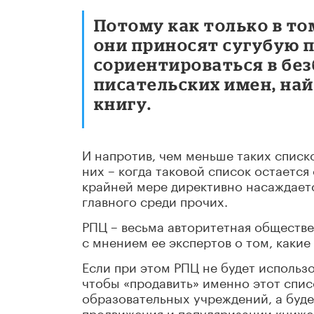
Потому как только в то
они приносят сугубую 
сориентироваться в бе
писательских имен, най
книгу.
И напротив, чем меньше таких списко
них – когда таковой список остается 
крайней мере директивно насаждается
главного среди прочих.
РПЦ – весьма авторитетная обществе
с мнением ее экспертов о том, каки
Если при этом РПЦ не будет использ
чтобы «продавить» именно этот списо
образовательных учреждений, а буд
продвижения и популяризации книжек