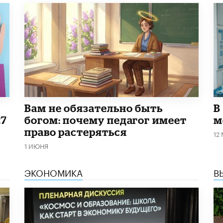
​Вам не обязательно быть
В
27
богом: почему педагог имеет
м
право растеряться
12
1 ИЮНЯ
ЭКОНОМИКА
В