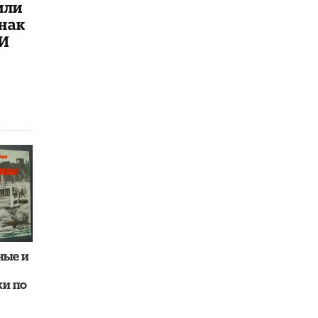
4 ИЮНЯ /
КАЧЕСТВО ОБРАЗОВАНИЯ
или
знак
В Общественной палате предложили
ИИ
шить школьную форму с учетом
национальных традиций регионов
4 ИЮНЯ /
ШКОЛЬНИКИ
В Госдуме предложили ввести онлайн-
формат для апелляций ЕГЭ
3 ИЮНЯ /
ЕГЭ И ОГЭ
​Яндекс выпустил бесплатный курс по
защите от ИИ-мошенничества
2 ИЮНЯ /
BIG DATA
В России начнут применять новые
подходы к разрешению конфликтов в
школах
2 ИЮНЯ /
ПОДРОСТКИ
ные и
Академик РАН предупредил, что
и по
ChatGPT отучит школьников думать
1 ИЮНЯ /
ШКОЛЬНИКИ