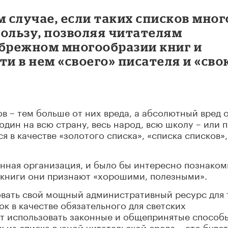
м случае, если таких списков мног
пользу, позволяя читателям
збрежном многообразии книг и
ти в нем «своего» писателя и «сво
в – тем больше от них вреда, а абсолютный вред 
один на всю страну, весь народ, всю школу – или 
 в качестве «золотого списка», «списка списков»,
нная организация, и было бы интересно познаком
е книги они признают «хорошими, полезными».
овать свой мощный административный ресурс для 
к в качестве обязательного для светских
ет использовать законные и общепринятые способ
 из списка в юной читательской среде – это будет