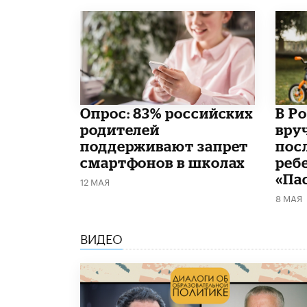
Опрос: 83% российских
В Р
родителей
вру
поддерживают запрет
пос
смартфонов в школах
реб
«Па
12 МАЯ
8 МАЯ
ВИДЕО