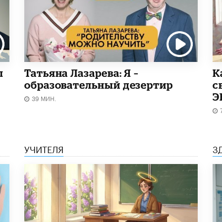
ы
Татьяна Лазарева: Я –
​
образовательный дезертир
с
Э
39 МИН.
УЧИТЕЛЯ
З