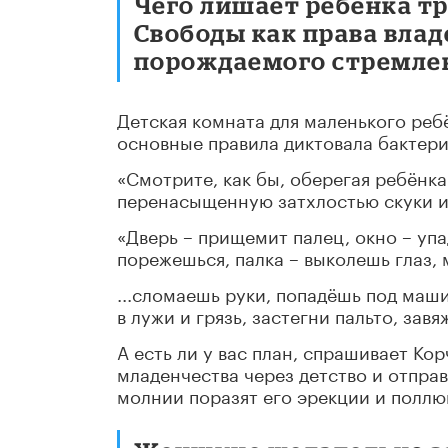
Чего лишает ребёнка тр
Свободы как права влад
порождаемого стремле
Детская комната для маленького ребё
основные правила диктовала бактери
«Смотрите, как бы, оберегая ребёнка
перенасыщенную затхлостью скуки и
«Дверь – прищемит палец, окно – упа
порежешься, палка – выколешь глаз, м
...сломаешь руки, попадёшь под машин
в лужи и грязь, застегни пальто, завя
А есть ли у вас план, спрашивает Ко
младенчества через детство и отправ
молнии поразят его эрекции и поллюц