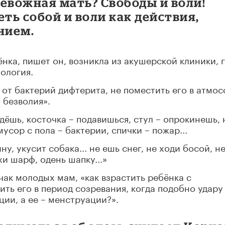
евожная мать? Свободы и воли!
еть собой и воли как действия,
нием.
нка, пишет он, возникла из акушерской клиники, 
ология.
 от бактерий дифтерита, не поместить его в атмос
 безволия».
дёшь, косточка – подавишься, стул – опрокинешь, 
усор с пола – бактерии, спички – пожар...
у, укусит собака... не ешь снег, не ходи босой, не
жи шарф, одень шапку...»
рчак молодых мам, «как взрастить ребёнка с
ить его в период созревания, когда подобно удару
ии, а ее – менструации?».