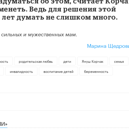
думаться об этом, считает Корча
менеть. Ведь для решения этой
 лет думать не слишком много.
я сильных и мужественных мам.
Марина Щедров
ность
родительская любвь
дети
Януш Корчак
семья
инвалидность
воспитание детей
беременность
ЛИ»