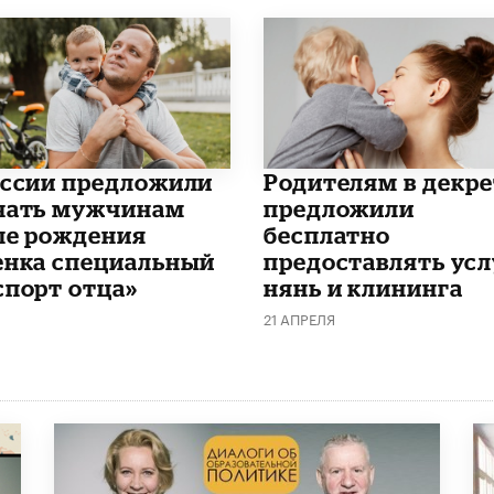
оссии предложили
Родителям в декре
чать мужчинам
предложили
ле рождения
бесплатно
енка специальный
предоставлять усл
спорт отца»
нянь и клининга
21 АПРЕЛЯ