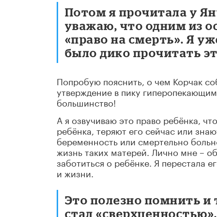
Потом я прочитала у Я
уважаю, что одним из о
«право на смерть». Я уж
было дико прочитать эт
Попробую пояснить, о чем Корчак соб
утверждение в пику гиперопекающим
большинство!
А я озвучиваю это право ребёнка, чт
ребёнка, теряют его сейчас или знаю
беременность или смертельно больно
жизнь таких матерей. Лично мне – об
заботиться о ребёнке. Я перестала е
и жизни.
Это полезно помнить и 
стал «сверхценностью»