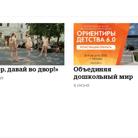
р, давай во двор!»
​Объединяя
дошкольный мир
НЯ
8 ИЮНЯ