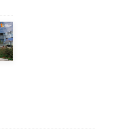
Академик РАН предупредил, что
ChatGPT отучит школьников думать
1 ИЮНЯ /
ШКОЛЬНИКИ