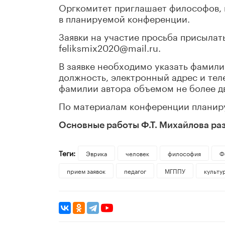
Оргкомитет приглашает философов, п
в планируемой конференции.
Заявки на участие просьба присылат
feliksmix2020@mail.ru.
В заявке необходимо указать фамилию
должность, электронный адрес и тел
фамилии автора объемом не более д
По материалам конференции планиру
Основные работы Ф.Т. Михайлова ра
Теги:
Эврика
человек
философия
Ф
прием заявок
педагог
МГППУ
культу