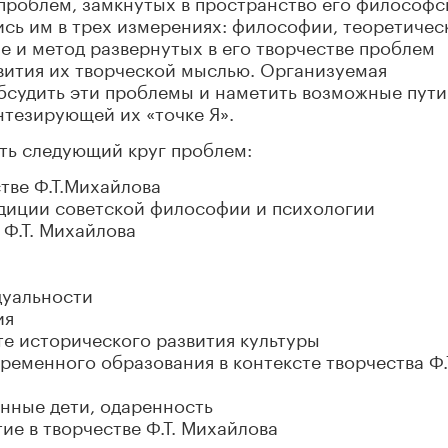
 проблем, замкнутых в пространство его философс
сь им в трех измерениях: философии, теоретичес
е и метод развернутых в его творчестве проблем
вития их творческой мыслью. Организуемая
бсудить эти проблемы и наметить возможные пути
нтезирующей их «точке Я».
ть следующий круг проблем:
тве Ф.Т.Михайлова
адиции советской философии и психологии
 Ф.Т. Михайлова
дуальности
ия
е исторического развития культуры
еменного образования в контексте творчества Ф.
нные дети, одаренность
ие в творчестве Ф.Т. Михайлова