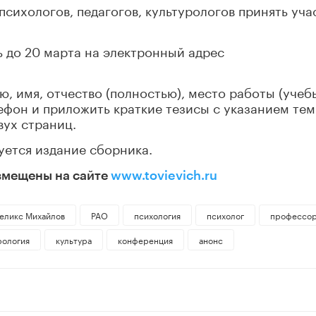
сихологов, педагогов, культурологов принять уча
ь до 20 марта на электронный адрес
, имя, отчество (полностью), место работы (учеб
ефон и приложить краткие тезисы с указанием тем
вух страниц.
ется издание сборника.
змещены на сайте
www.tovievich.ru
еликс Михайлов
РАО
психология
психолог
профессо
рология
культура
конференция
анонс