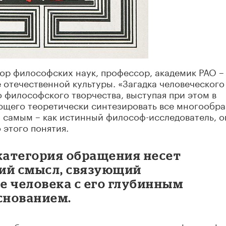
ор философских наук, профессор, академик РАО –
 отечественной культуры. «Загадка человеческого
о философского творчества, выступая при этом в
яющего теоретически синтезировать все многообр
 самым – как истинный философ-исследователь, о
этого понятия.
 категория обращения несет
ий смысл, связующий
е человека с его глубинным
снованием.