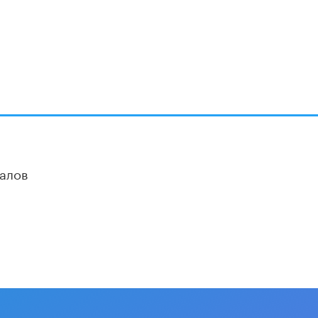
В Минобрнауки рассказали о новых
правилах приема в аспирантуру
1 ИЮНЯ /
КАЧЕСТВО ОБРАЗОВАНИЯ
алов