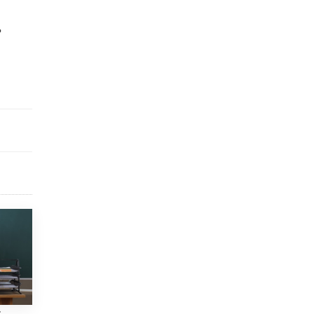
​Яндекс выпустил отчёт об устойчивом
развитии за 2025 год
ь
17 ИЮНЯ /
АНАЛИТИКА
Московский выпускной на ВДНХ
соберет более 60 артистов
17 ИЮНЯ /
ГОРОДСКОЕ ОБРАЗОВАНИЕ
Названы лучшие российские вузы в
2026 году по версии RAEX
16 ИЮНЯ /
АНАЛИТИКА
В России предложили ввести
обязательные уроки каллиграфии в
детских садах
11 ИЮНЯ /
ВОСПИТАНИЕ
​Как будущие реставраторы – студенты
столичного колледжа, помогают
восстанавливать культурные и
исторические объекты
11 ИЮНЯ /
ГОРОДСКОЕ ОБРАЗОВАНИЕ
ы
​Почти 50 новых объектов образования