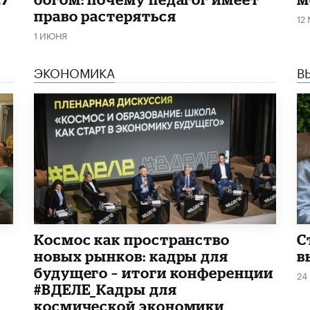
право растеряться
12
1 ИЮНЯ
ЭКОНОМИКА
В
Космос как пространство
С
новых рынков: кадры для
в
будущего – итоги конференции
24
#ВДЕЛЕ_Кадры для
космической экономики