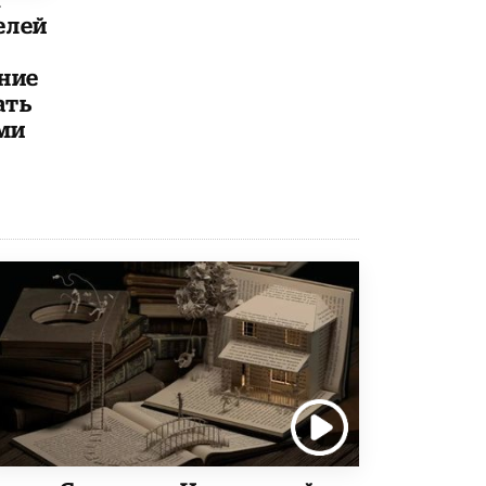
открыли в этом учебном году в Москве
елей
10 ИЮНЯ /
ГОРОДСКОЕ ОБРАЗОВАНИЕ
ние
Госдума приняла закон о детских SIM-
картах
ать
10 ИЮНЯ /
ДЕТИ
ми
Глава СПЧ предложил вернуть в школы
устные переходные экзамены
9 ИЮНЯ /
КАЧЕСТВО ОБРАЗОВАНИЯ
​Объединяя дошкольный мир
8 ИЮНЯ /
АНОНС
«Сколково» и ГК «Просвещение»
анонсировали запуск акселератора
технологических решений для всех
уровней образования
8 ИЮНЯ /
ЧТО ПРОИСХОДИТ?
Рособрнадзор ответил на жалобы
школьников на ошибки в ЕГЭ по
русскому