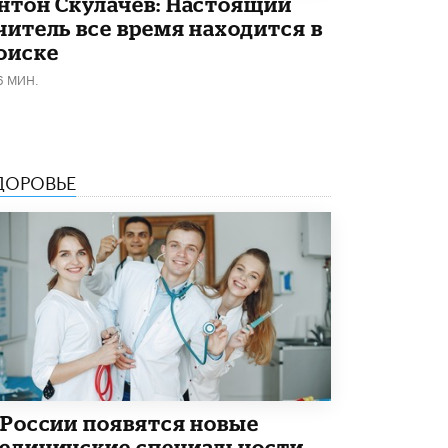
нтон Скулачев: Настоящий
8 ИЮНЯ /
ЕГЭ И ОГЭ
читель все время находится в
Школа «СКОЛКА» и Госкорпорация
оиске
«Росатом» подписали соглашение о
сотрудничестве
6 МИН.
8 ИЮНЯ /
ОБРАЗОВАТЕЛЬНАЯ ПОЛИТИКА
Депутаты призвали не отклонять
дипломы только из-за не пройденного
антиплагиата
ДОРОВЬЕ
5 ИЮНЯ /
ЧТО ПРОИСХОДИТ?
Минпросвещения просят добавить в
школьные учебники примеры женщин-
инженеров
5 ИЮНЯ /
УЧЕБНИКИ
Уличенный в списывании школьник
вернул себе призовое место на
олимпиаде через суд
5 ИЮНЯ /
ЧТО ПРОИСХОДИТ?
«Евгений Онегин» станет обязательным
 России появятся новые
для повторения в 10–11-х классах
едицинские специальности