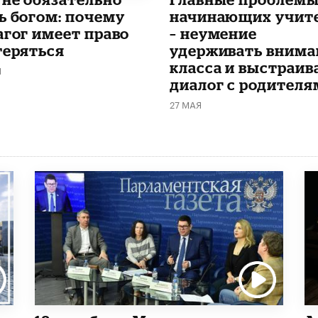
ь богом: почему
начинающих учит
агог имеет право
– неумение
теряться
удерживать внима
класса и выстраив
Я
диалог с родителя
27 МАЯ