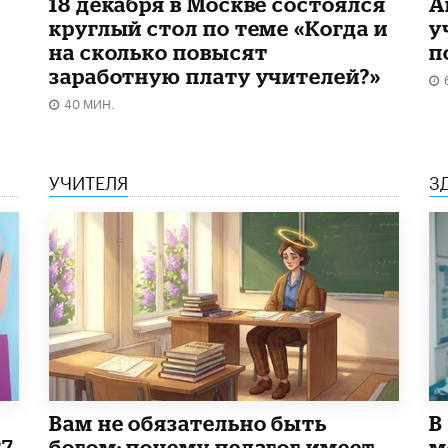
18 декабря в Москве состоялся
А
круглый стол по теме «Когда и
у
на сколько повысят
п
заработную плату учителей?»
40 МИН.
УЧИТЕЛЯ
З
​Вам не обязательно быть
В
27
богом: почему педагог имеет
м