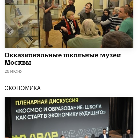
​Окказиональные школьные музеи
Москвы
26 ИЮНЯ
ЭКОНОМИКА