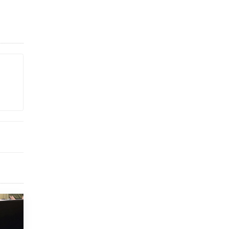
исторические объекты
11 ИЮНЯ /
ГОРОДСКОЕ ОБРАЗОВАНИЕ
​Почти 50 новых объектов образования
открыли в этом учебном году в Москве
10 ИЮНЯ /
ГОРОДСКОЕ ОБРАЗОВАНИЕ
Госдума приняла закон о детских SIM-
картах
10 ИЮНЯ /
ДЕТИ
Глава СПЧ предложил вернуть в школы
устные переходные экзамены
9 ИЮНЯ /
КАЧЕСТВО ОБРАЗОВАНИЯ
​Объединяя дошкольный мир
8 ИЮНЯ /
АНОНС
«Сколково» и ГК «Просвещение»
анонсировали запуск акселератора
технологических решений для всех
уровней образования
8 ИЮНЯ /
ЧТО ПРОИСХОДИТ?