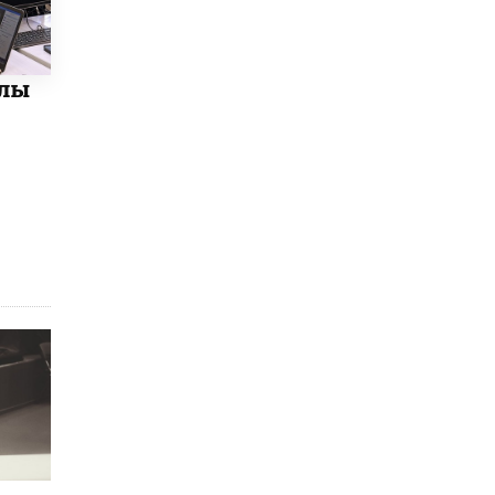
Рособрнадзор ответил на жалобы
школьников на ошибки в ЕГЭ по
русскому
олы
8 ИЮНЯ /
ЕГЭ И ОГЭ
Школа «СКОЛКА» и Госкорпорация
«Росатом» подписали соглашение о
сотрудничестве
8 ИЮНЯ /
ОБРАЗОВАТЕЛЬНАЯ ПОЛИТИКА
Депутаты призвали не отклонять
дипломы только из-за не пройденного
антиплагиата
5 ИЮНЯ /
ЧТО ПРОИСХОДИТ?
Минпросвещения просят добавить в
школьные учебники примеры женщин-
инженеров
5 ИЮНЯ /
УЧЕБНИКИ
Уличенный в списывании школьник
вернул себе призовое место на
олимпиаде через суд