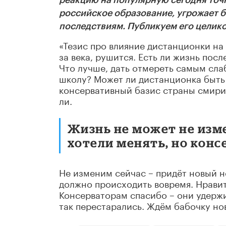
реакцию на популярную сегодня точ
российское образование, угрожает 
последствиям. Публикуем его целико
«Тезис про влияние дистанционки на
за века, рушится. Есть ли жизнь пос
Что лучше, дать отмереть самым сла
школу? Может ли дистанционка быть 
консервативный базис страны смири
ли.
Жизнь не может не изм
хотели менять, но конс
Не изменим сейчас – придёт новый н
должно происходить вовремя. Нравит
Консерваторам спасибо – они удержи
так перестарались. Ждём бабочку но