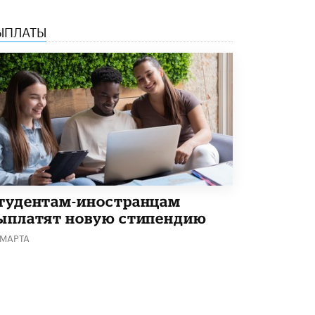
Академик РАН предупредил, что
ChatGPT отучит школьников думать
ЫПЛАТЫ
1 ИЮНЯ /
ШКОЛЬНИКИ
тудентам-иностранцам
ыплатят новую стипендию
 МАРТА