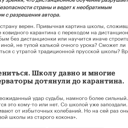
ку зрения, что дистанционное обучение разрушае
безопасности страны и ведет к необратимым
м с разрешения автора.
 страну верен. Привычная картина школы, сложив
ле ковидного карантина с переходом на дистанцио
бым без дистанционки или научится иначе строит
иной, не тупой калькой очного урока? Сможет ли
ться с утратой традиционной прусской школы? Вр
ениться. Школу давно и многие
ерваторы дотянули до карантина.
еожиданный удар судьбы, намного более сильный.
ся это кому-то или нет. Со школой уже запоздали.
вают от избыточных колебаний. Но на сей раз он
вой школы из старого кокона».