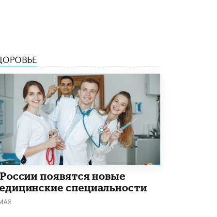
5 ИЮНЯ /
ЧТО ПРОИСХОДИТ?
«Евгений Онегин» станет обязательным
для повторения в 10–11-х классах
4 ИЮНЯ /
КАЧЕСТВО ОБРАЗОВАНИЯ
ДОРОВЬЕ
В Общественной палате предложили
шить школьную форму с учетом
национальных традиций регионов
4 ИЮНЯ /
ШКОЛЬНИКИ
В Госдуме предложили ввести онлайн-
формат для апелляций ЕГЭ
3 ИЮНЯ /
ЕГЭ И ОГЭ
​Яндекс выпустил бесплатный курс по
защите от ИИ-мошенничества
2 ИЮНЯ /
BIG DATA
 России появятся новые
В России начнут применять новые
едицинские специальности
подходы к разрешению конфликтов в
школах
 МАЯ
2 ИЮНЯ /
ПОДРОСТКИ