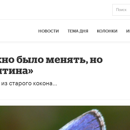
НОВОСТИ
ТЕМА ДНЯ
КОЛОНКИ
И
а
жно было менять, но
нтина»
 из старого кокона…