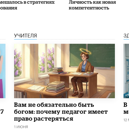
мешалось в стратегиях
Личность как новая
зования
компетентность
УЧИТЕЛЯ
З
​Вам не обязательно быть
В
27
богом: почему педагог имеет
м
право растеряться
12
1 ИЮНЯ