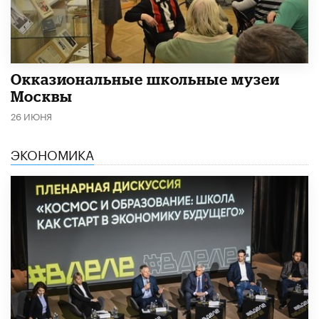
​Окказиональные школьные музеи
Москвы
26 ИЮНЯ
ЭКОНОМИКА