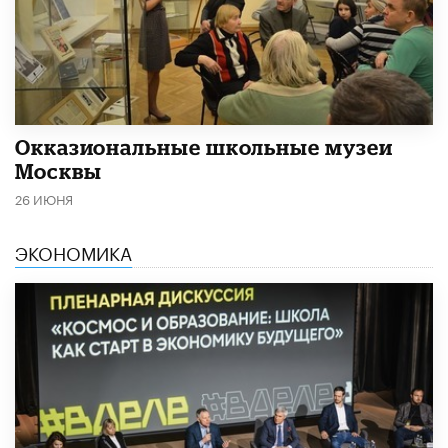
​Окказиональные школьные музеи
Москвы
26 ИЮНЯ
ЭКОНОМИКА