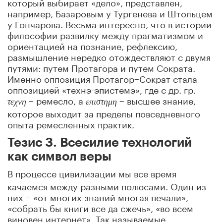
который выбирает «дело», представлен,
например, Базаровым у Тургенева и Штольцем
у Гончарова. Весьма интересно, что в истории
философии развилку между прагматизмом и
ориентацией на познание, рефлексию,
размышление нередко отождествляют с двумя
путями: путем Протагора и путем Сократа.
Именно оппозиция Протагор−Сократ стала
оппозицией «технэ-эпистемэ», где с др. гр.
− ремесло, а
− высшее знание,
τεχνη
επιστημη
которое выходит за пределы повседневного
опыта ремесленных практик.
Тезис 3. Всесилие технологий
как символ веры
В процессе цивилизации мы все время
качаемся между разными полюсами. Один из
них − «от многих знаний многая печали»,
«собрать бы книги все да сжечь», «во всем
виновен интернет». Так называемые