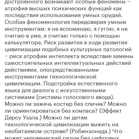
достроенного возникают особые феномены −
атрофия высших психических функций как
последствия использования умных орудий.
Особая феноменология передоверия умным
инструментам: я не вспоминаю, я гуглю, я не
считаю в уме, я считаю только с помощью
калькулятора. Риск развития в ходе развития
цивилизации подобных культурных патологий
− риск атрофии интеллекта вследствие замены
самостоятельных интеллектуальных действий
действиями, опосредствованными
инструментами технологической
цивилизации. Подстройка естественного
языка для диалога с искусственными
системами (системы голосового ввода).
Можно ли зажечь костер без спичек? Можно
ли ориентироваться без компаса? (Эффект
Дерсу Узала.) Можно ли детям
технологической цивилизации выжить на
необитаемом острове? (Робинзонада.) Что
может человеческий разум без цифровых