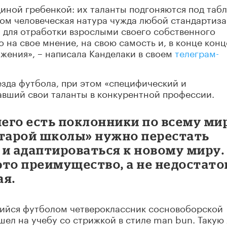
диной гребенкой: их таланты подгоняются под таб
этом человеческая натура чужда любой стандартиза
 для отработки взрослыми своего собственного
на свое мнение, на свою самость и, в конце конц
жения», – написала Канделаки в своем
телеграм-
езда футбола, при этом «специфический и
авший свои таланты в конкурентной профессии.
него есть поклонники по всему ми
старой школы» нужно перестать
з и адаптироваться к новому миру.
 это преимущество, а не недостато
ая.
ийся футболом четвероклассник сосновоборской
ел на учебу со стрижкой в стиле man bun. Такую