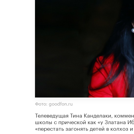
Фото: goodfon.ru
Телеведущая Тина Канделаки, комме
школы с прической как «у Златана И
«перестать загонять детей в колхоз 