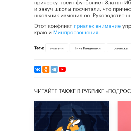
прическу носит футболист Златан И
и завуч школы посчитали, что приче
школьник изменил ее. Руководство ш
Этот конфликт
привлек внимание
упр
краю и
Минпросвещения
.
Теги:
учителя
Тина Канделаки
прическа
ЧИТАЙТЕ ТАКЖЕ В РУБРИКЕ «ПОДРО