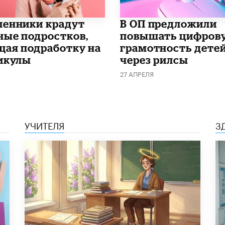
енники крадут
В ОП предложили
ные подростков,
повышать цифров
щая подработку на
грамотность дете
икулы
через рилсы
27 АПРЕЛЯ
УЧИТЕЛЯ
З