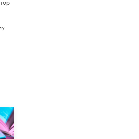
ктор
исторические объекты
11 ИЮНЯ /
ГОРОДСКОЕ ОБРАЗОВАНИЕ
​Почти 50 новых объектов образования
му
открыли в этом учебном году в Москве
10 ИЮНЯ /
ГОРОДСКОЕ ОБРАЗОВАНИЕ
Госдума приняла закон о детских SIM-
картах
10 ИЮНЯ /
ДЕТИ
Глава СПЧ предложил вернуть в школы
устные переходные экзамены
9 ИЮНЯ /
КАЧЕСТВО ОБРАЗОВАНИЯ
​Объединяя дошкольный мир
8 ИЮНЯ /
АНОНС
«Сколково» и ГК «Просвещение»
анонсировали запуск акселератора
технологических решений для всех
уровней образования
8 ИЮНЯ /
ЧТО ПРОИСХОДИТ?