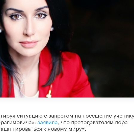
нтируя ситуацию с запретом на посещение ученик
брагимовича»,
заявила
, что преподавателям пора
и адаптироваться к новому миру».