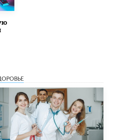
Рособрнадзор ответил на жалобы
школьников на ошибки в ЕГЭ по
русскому
ую
8 ИЮНЯ /
ЕГЭ И ОГЭ
й
Школа «СКОЛКА» и Госкорпорация
«Росатом» подписали соглашение о
сотрудничестве
8 ИЮНЯ /
ОБРАЗОВАТЕЛЬНАЯ ПОЛИТИКА
Депутаты призвали не отклонять
дипломы только из-за не пройденного
ДОРОВЬЕ
антиплагиата
5 ИЮНЯ /
ЧТО ПРОИСХОДИТ?
Минпросвещения просят добавить в
школьные учебники примеры женщин-
инженеров
5 ИЮНЯ /
УЧЕБНИКИ
Уличенный в списывании школьник
вернул себе призовое место на
олимпиаде через суд