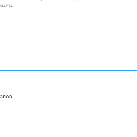
 МАРТА
Академик РАН предупредил, что
ChatGPT отучит школьников думать
1 ИЮНЯ /
ШКОЛЬНИКИ
алов