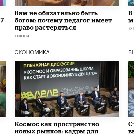
​Вам не обязательно быть
В
27
богом: почему педагог имеет
м
право растеряться
12
1 ИЮНЯ
ЭКОНОМИКА
В
Космос как пространство
С
новых рынков: кадры для
в