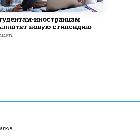
тудентам-иностранцам
ыплатят новую стипендию
 МАРТА
алов