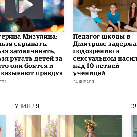
терина Мизулина:
Педагог школы в
льзя скрывать,
Дмитрове задержа
ьзя замалчивать,
подозрению в
зя ругать детей за
сексуальном наси
что они боятся и
над 10-летней
сказывают правду»
ученицей
ЕЛЯ
24 ЯНВАРЯ
УЧИТЕЛЯ
З