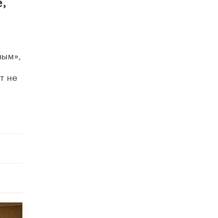
,
8 ИЮНЯ /
ЕГЭ И ОГЭ
Школа «СКОЛКА» и Госкорпорация
«Росатом» подписали соглашение о
сотрудничестве
8 ИЮНЯ /
ОБРАЗОВАТЕЛЬНАЯ ПОЛИТИКА
вым»,
Депутаты призвали не отклонять
т не
дипломы только из-за не пройденного
антиплагиата
5 ИЮНЯ /
ЧТО ПРОИСХОДИТ?
Минпросвещения просят добавить в
школьные учебники примеры женщин-
инженеров
5 ИЮНЯ /
УЧЕБНИКИ
Уличенный в списывании школьник
вернул себе призовое место на
олимпиаде через суд
5 ИЮНЯ /
ЧТО ПРОИСХОДИТ?
«Евгений Онегин» станет обязательным
для повторения в 10–11-х классах