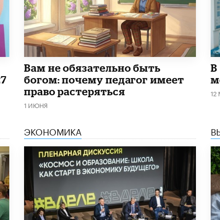
​Вам не обязательно быть
В
27
богом: почему педагог имеет
м
право растеряться
12
1 ИЮНЯ
ЭКОНОМИКА
В