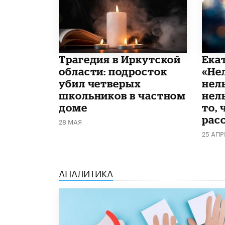
Трагедия в Иркутской
Ека
области: подросток
«Не
убил четверых
нел
школьников в частном
нель
доме
то, 
рас
28 МАЯ
25 АПР
АНАЛИТИКА