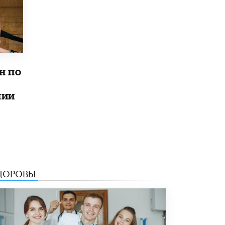
4 ИЮНЯ /
КАЧЕСТВО ОБРАЗОВАНИЯ
В Общественной палате предложили
шить школьную форму с учетом
национальных традиций регионов
4 ИЮНЯ /
ШКОЛЬНИКИ
н по
В Госдуме предложили ввести онлайн-
формат для апелляций ЕГЭ
3 ИЮНЯ /
ЕГЭ И ОГЭ
лии
​Яндекс выпустил бесплатный курс по
защите от ИИ-мошенничества
2 ИЮНЯ /
BIG DATA
В России начнут применять новые
подходы к разрешению конфликтов в
школах
ДОРОВЬЕ
2 ИЮНЯ /
ПОДРОСТКИ
Академик РАН предупредил, что
ChatGPT отучит школьников думать
1 ИЮНЯ /
ШКОЛЬНИКИ