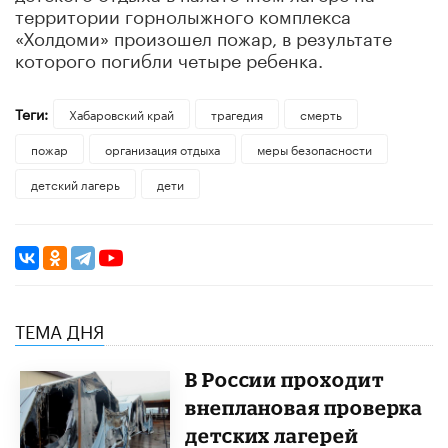
территории горнолыжного комплекса
«Холдоми» произошел пожар, в результате
которого погибли четыре ребенка.
Теги:
Хабаровский край
трагедия
смерть
пожар
организация отдыха
меры безопасности
детский лагерь
дети
ТЕМА ДНЯ
В России проходит
внеплановая проверка
детских лагерей