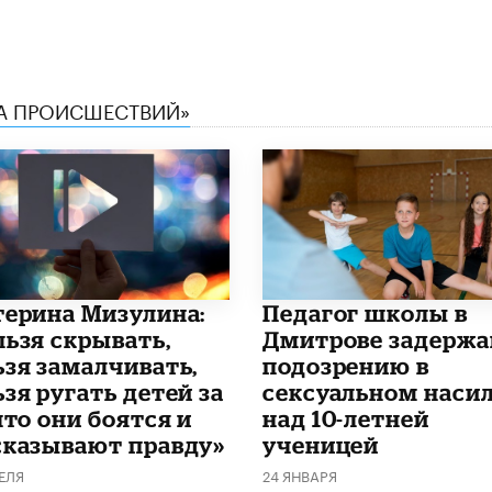
КА ПРОИСШЕСТВИЙ»
терина Мизулина:
Педагог школы в
льзя скрывать,
Дмитрове задержа
ьзя замалчивать,
подозрению в
зя ругать детей за
сексуальном наси
что они боятся и
над 10-летней
сказывают правду»
ученицей
ЕЛЯ
24 ЯНВАРЯ