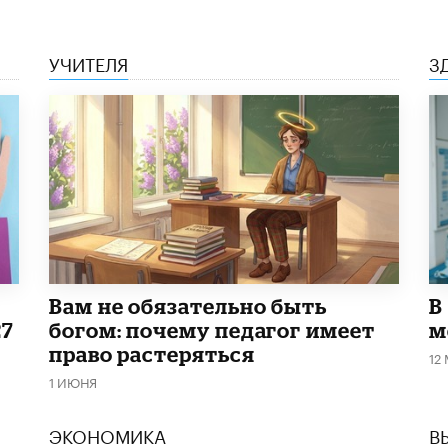
УЧИТЕЛЯ
З
​Вам не обязательно быть
В
27
богом: почему педагог имеет
м
право растеряться
12
1 ИЮНЯ
ЭКОНОМИКА
В