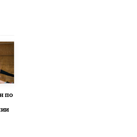
В Минобрнауки рассказали о новых
правилах приема в аспирантуру
1 ИЮНЯ /
КАЧЕСТВО ОБРАЗОВАНИЯ
н по
лии