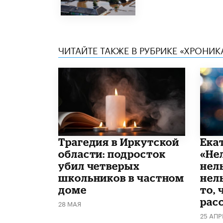
ЧИТАЙТЕ ТАКЖЕ В РУБРИКЕ «ХРОНИ
Трагедия в Иркутской
Ека
области: подросток
«Не
убил четверых
нел
школьников в частном
нель
доме
то, 
рас
28 МАЯ
25 АПР