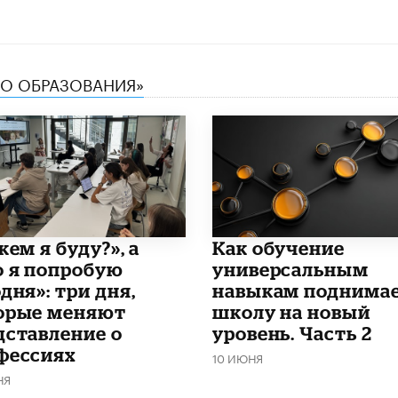
ТВО ОБРАЗОВАНИЯ»
кем я буду?», а
​Как обучение
о я попробую
универсальным
дня»: три дня,
навыкам поднима
орые меняют
школу на новый
дставление о
уровень. Часть 2
фессиях
10 ИЮНЯ
НЯ