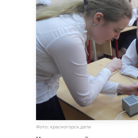
Фото: красногорск.дети
Минпросвещения России
направило
в