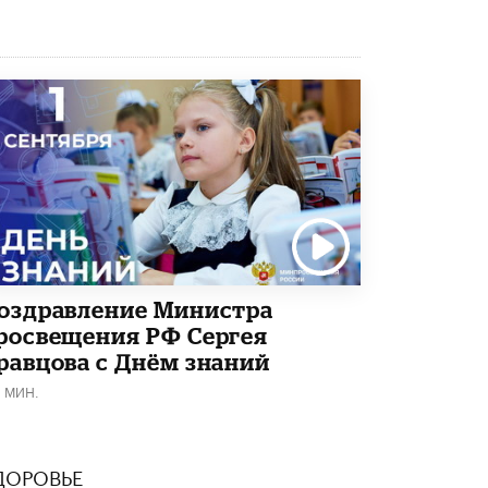
В Госдуме предложили запустить
программу «Выпускной кешбэк» для
тех, кто сдал ЕГЭ и ОГЭ
29 МАЯ /
ЕГЭ И ОГЭ
оздравление Министра
росвещения РФ Сергея
равцова с Днём знаний
1 МИН.
ДОРОВЬЕ