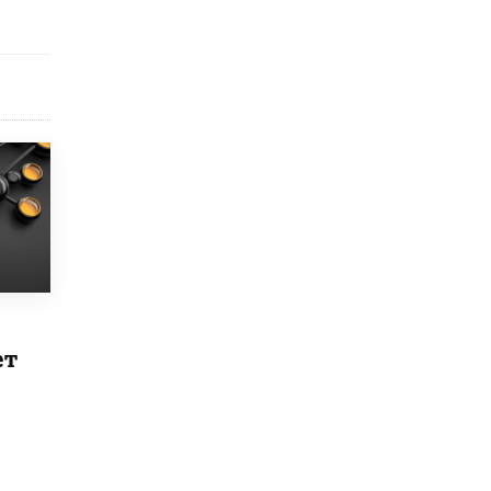
3 ИЮНЯ /
ЕГЭ И ОГЭ
​Яндекс выпустил бесплатный курс по
защите от ИИ-мошенничества
2 ИЮНЯ /
BIG DATA
В России начнут применять новые
подходы к разрешению конфликтов в
школах
2 ИЮНЯ /
ПОДРОСТКИ
Академик РАН предупредил, что
ChatGPT отучит школьников думать
1 ИЮНЯ /
ШКОЛЬНИКИ
В Минобрнауки рассказали о новых
правилах приема в аспирантуру
ет
1 ИЮНЯ /
КАЧЕСТВО ОБРАЗОВАНИЯ
Кто будет оценивать поведение
школьников
29 МАЯ /
ШКОЛЬНИКИ