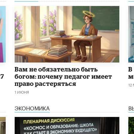
​Вам не обязательно быть
В
27
богом: почему педагог имеет
м
право растеряться
12
1 ИЮНЯ
ЭКОНОМИКА
В