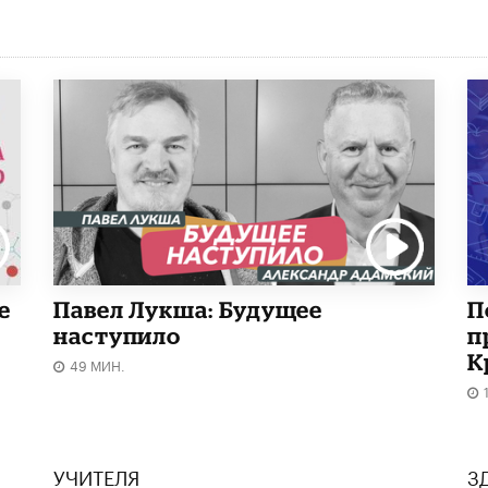
е
Павел Лукша: Будущее
П
наступило
п
К
49 МИН.
УЧИТЕЛЯ
З