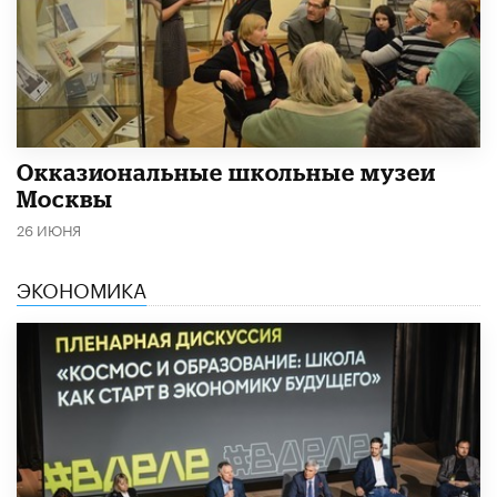
​Окказиональные школьные музеи
Москвы
26 ИЮНЯ
ЭКОНОМИКА