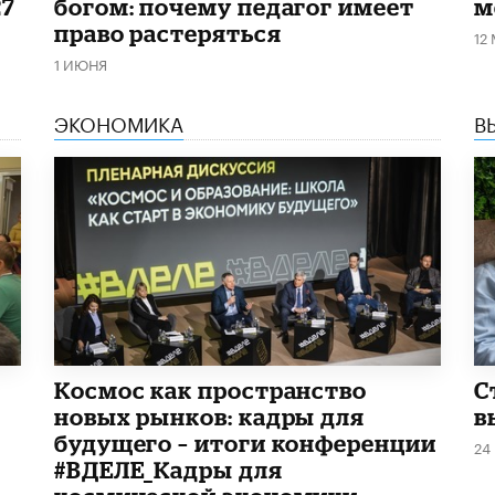
27
богом: почему педагог имеет
м
право растеряться
12
1 ИЮНЯ
ЭКОНОМИКА
В
Космос как пространство
С
новых рынков: кадры для
в
будущего – итоги конференции
24
#ВДЕЛЕ_Кадры для