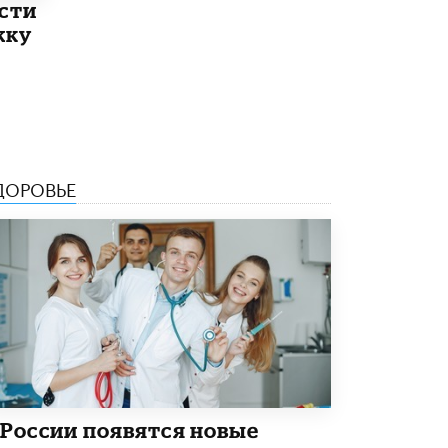
ести
5 ИЮНЯ /
ЧТО ПРОИСХОДИТ?
жку
Минпросвещения просят добавить в
школьные учебники примеры женщин-
инженеров
5 ИЮНЯ /
УЧЕБНИКИ
Уличенный в списывании школьник
вернул себе призовое место на
ДОРОВЬЕ
олимпиаде через суд
5 ИЮНЯ /
ЧТО ПРОИСХОДИТ?
«Евгений Онегин» станет обязательным
для повторения в 10–11-х классах
4 ИЮНЯ /
КАЧЕСТВО ОБРАЗОВАНИЯ
В Общественной палате предложили
шить школьную форму с учетом
национальных традиций регионов
4 ИЮНЯ /
ШКОЛЬНИКИ
В Госдуме предложили ввести онлайн-
 России появятся новые
формат для апелляций ЕГЭ