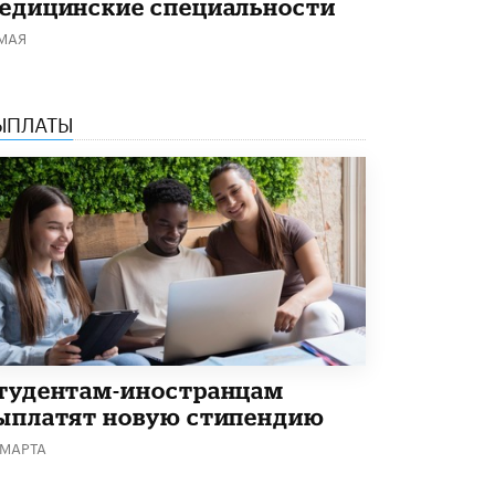
едицинские специальности
3 ИЮНЯ /
ЕГЭ И ОГЭ
 МАЯ
​Яндекс выпустил бесплатный курс по
защите от ИИ-мошенничества
2 ИЮНЯ /
BIG DATA
ЫПЛАТЫ
В России начнут применять новые
подходы к разрешению конфликтов в
школах
2 ИЮНЯ /
ПОДРОСТКИ
Академик РАН предупредил, что
ChatGPT отучит школьников думать
1 ИЮНЯ /
ШКОЛЬНИКИ
В Минобрнауки рассказали о новых
правилах приема в аспирантуру
1 ИЮНЯ /
КАЧЕСТВО ОБРАЗОВАНИЯ
тудентам-иностранцам
ыплатят новую стипендию
Кто будет оценивать поведение
школьников
 МАРТА
29 МАЯ /
ШКОЛЬНИКИ