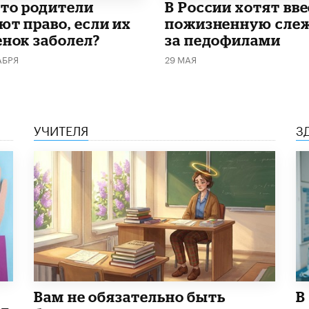
что родители
В России хотят вв
ют право, если их
пожизненную сле
енок заболел?
за педофилами
АБРЯ
29 МАЯ
УЧИТЕЛЯ
З
​Вам не обязательно быть
В