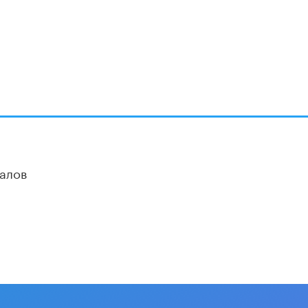
В Госдуме предложили запустить
программу «Выпускной кешбэк» для
тех, кто сдал ЕГЭ и ОГЭ
29 МАЯ /
ЕГЭ И ОГЭ
алов