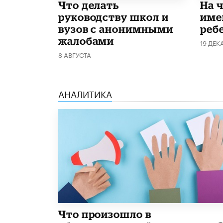
Что делать
На 
руководству школ и
име
вузов с анонимными
реб
жалобами
19 ДЕК
8 АВГУСТА
АНАЛИТИКА
​Что произошло в