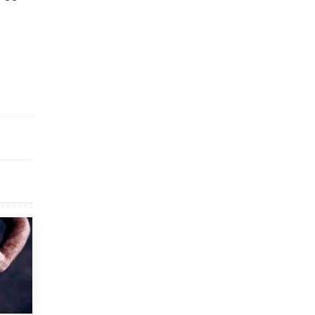
9 ИЮНЯ /
КАЧЕСТВО ОБРАЗОВАНИЯ
​Объединяя дошкольный мир
8 ИЮНЯ /
АНОНС
«Сколково» и ГК «Просвещение»
анонсировали запуск акселератора
технологических решений для всех
уровней образования
8 ИЮНЯ /
ЧТО ПРОИСХОДИТ?
Рособрнадзор ответил на жалобы
школьников на ошибки в ЕГЭ по
русскому
8 ИЮНЯ /
ЕГЭ И ОГЭ
Школа «СКОЛКА» и Госкорпорация
«Росатом» подписали соглашение о
сотрудничестве
8 ИЮНЯ /
ОБРАЗОВАТЕЛЬНАЯ ПОЛИТИКА
Депутаты призвали не отклонять
дипломы только из-за не пройденного
антиплагиата