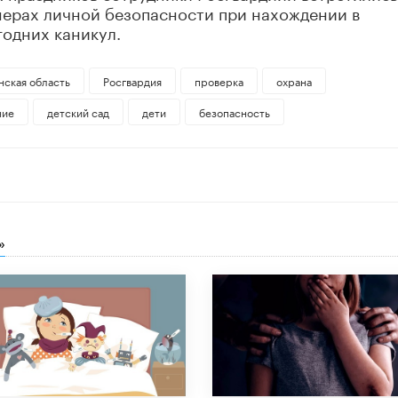
мерах личной безопасности при нахождении в
одних каникул.
ская область
Росгвардия
проверка
охрана
ние
детский сад
дети
безопасность
»