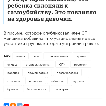
ребенка склоняли к
самоубийству. Это повлияло
на здоровье девочки.
В письме, которое опубликовал член СПЧ,
женщина добавила, что установлены не все
участники группы, которые устроили травлю.
Теги:
школа
Уфа
травля в школе
травля
суицид
старшеклассники
СПЧ
родители
ребенок
происшествие
права человека
конфликт
инцидент
избиение
здоровье
буллинг
безопасность
Башкирия