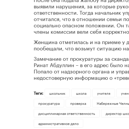
выявили нарушения, за которые руко
ответственности. Тогда начальник у
отчитался, что в отношении семьи п
социально опасном положении. Он т
члены комиссии вели себя корректно
Женщина отметилась и на приеме у д
пообещали, что возьмут ситуацию на
Замечание от прокуратуры за сканд
Ринат Абдуллин – в его адрес было 
Попало от надзорного органа и упра
недостоверную информацию о «трево
Теги:
школьник
школа
учителя
учен
прокуратура
проверка
Набережные Челн
дисциплинарная ответственность
директор шк
административное дело