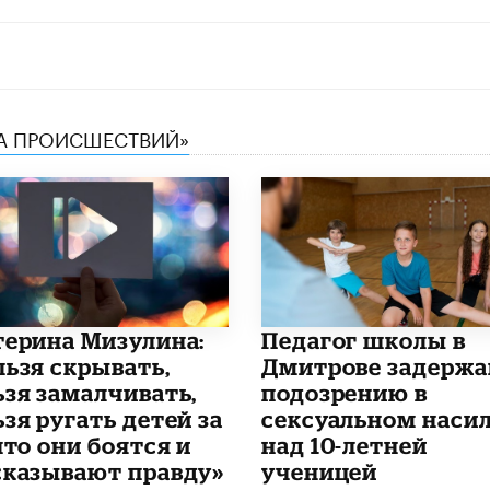
КА ПРОИСШЕСТВИЙ»
терина Мизулина:
Педагог школы в
льзя скрывать,
Дмитрове задержа
ьзя замалчивать,
подозрению в
зя ругать детей за
сексуальном наси
что они боятся и
над 10-летней
сказывают правду»
ученицей