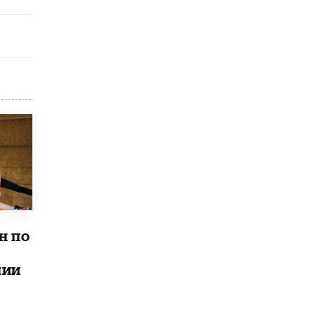
Рособрнадзор ответил на жалобы
школьников на ошибки в ЕГЭ по
русскому
8 ИЮНЯ /
ЕГЭ И ОГЭ
Школа «СКОЛКА» и Госкорпорация
«Росатом» подписали соглашение о
сотрудничестве
8 ИЮНЯ /
ОБРАЗОВАТЕЛЬНАЯ ПОЛИТИКА
Депутаты призвали не отклонять
дипломы только из-за не пройденного
антиплагиата
5 ИЮНЯ /
ЧТО ПРОИСХОДИТ?
Минпросвещения просят добавить в
школьные учебники примеры женщин-
н по
инженеров
5 ИЮНЯ /
УЧЕБНИКИ
лии
Уличенный в списывании школьник
вернул себе призовое место на
олимпиаде через суд