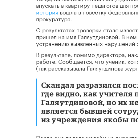
впускать в квартиру педагогов для п
история
вошла в повестку федеральн
прокуратура.
О результатах проверки стало извес
пришел на имя Галяутдиновой. В нем
устранению выявленных нарушений з
В результате, помимо директора, нак
работе. Сообщается, что ученик, кот
(так рассказывала Галяутдинова журн
Скандал разразился пос
где видно, как учителя
Галяутдиновой, но их н
является бывшей сотр
из учреждения якобы п
После она подала жалобу на директо