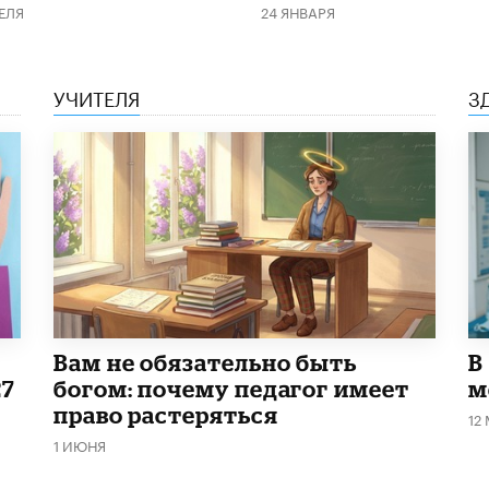
ЕЛЯ
24 ЯНВАРЯ
УЧИТЕЛЯ
З
​Вам не обязательно быть
В
27
богом: почему педагог имеет
м
право растеряться
12
1 ИЮНЯ