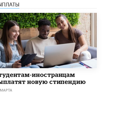
ЫПЛАТЫ
Академик РАН предупредил, что
ChatGPT отучит школьников думать
1 ИЮНЯ /
ШКОЛЬНИКИ
тудентам-иностранцам
ыплатят новую стипендию
 МАРТА