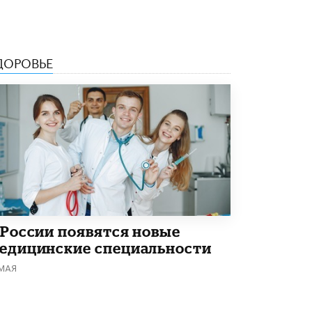
5 ИЮНЯ /
ЧТО ПРОИСХОДИТ?
«Евгений Онегин» станет обязательным
для повторения в 10–11-х классах
4 ИЮНЯ /
КАЧЕСТВО ОБРАЗОВАНИЯ
ДОРОВЬЕ
В Общественной палате предложили
шить школьную форму с учетом
национальных традиций регионов
4 ИЮНЯ /
ШКОЛЬНИКИ
В Госдуме предложили ввести онлайн-
формат для апелляций ЕГЭ
3 ИЮНЯ /
ЕГЭ И ОГЭ
​Яндекс выпустил бесплатный курс по
защите от ИИ-мошенничества
 России появятся новые
2 ИЮНЯ /
BIG DATA
едицинские специальности
В России начнут применять новые
 МАЯ
подходы к разрешению конфликтов в
школах
2 ИЮНЯ /
ПОДРОСТКИ