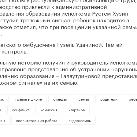
водство привлекли к административной
правления образования исполкома Рустем Хузин
оступил тревожный сигнал: ребенок находится в
акже отметил, что при посещении указанной семь
.
етского омбудсмена Гузель Удачиной. Там ей
 контроль.
альную историю получил и руководитель исполком
направлено представление об устранении нарушен
влению образования – Галяутдиновой предоставил
жном сигнале» на их семью.
ик
травля в школе
скандал
семья
родители
реб
ы
конфликт
комиссия
квартира
олы
воспитательная работа
видеозапись