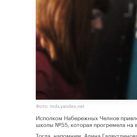
Фото: mds.yandex.net
Исполком Набережных Челнов привле
школы №55, которая прогремела на в
Тогда, напомним, Алина Галяутдинов