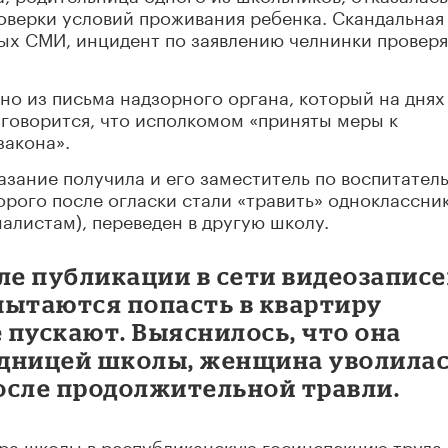
роверки условий проживания ребенка. Скандальная
ых СМИ, инцидент по заявлению челнинки провер
тно из письма надзорного органа, который на днях
 говорится, что исполкомом «приняты меры к
акона».
азание получила и его заместитель по воспитател
орого после огласки стали «травить» одноклассни
алистам), переведен в другую школу.
ле публикации в сети видеозаписе
 пытаются попасть в квартиру
е пускают. Выяснилось, что она
удницей школы, женщина уволила
осле продолжительной травли.
ра школы в республиканскую госинспекцию труда,