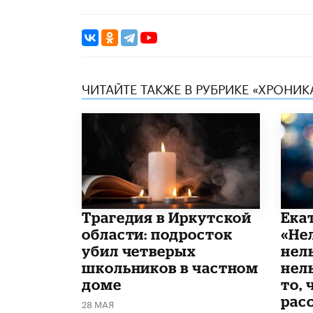
ЧИТАЙТЕ ТАКЖЕ В РУБРИКЕ «ХРОНИ
Трагедия в Иркутской
Ека
области: подросток
«Не
убил четверых
нел
школьников в частном
нель
доме
то, 
рас
28 МАЯ