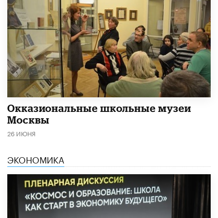
​Окказиональные школьные музеи
Москвы
26 ИЮНЯ
ЭКОНОМИКА