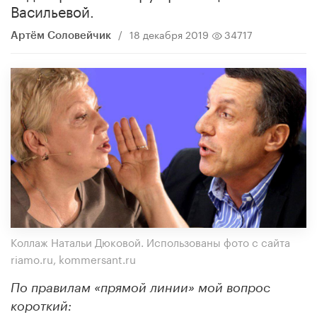
Васильевой. ​
/
18 декабря 2019
34717
Артём Соловейчик
Коллаж Натальи Дюковой. Использованы фото с сайта
riamo.ru, kommersant.ru
По правилам «прямой линии» мой вопрос
короткий: