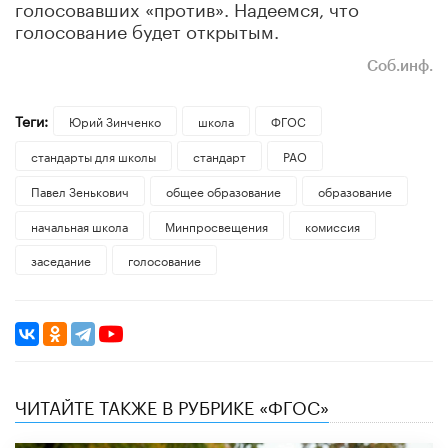
голосовавших «против». Надеемся, что
голосование будет открытым.
Соб.инф.
Теги:
Юрий Зинченко
школа
ФГОС
стандарты для школы
стандарт
РАО
Павел Зенькович
общее образование
образование
начальная школа
Минпросвещения
комиссия
заседание
голосование
ЧИТАЙТЕ ТАКЖЕ В РУБРИКЕ «ФГОС»