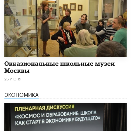
​Окказиональные школьные музеи
Москвы
26 ИЮНЯ
ЭКОНОМИКА