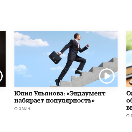
Юлия Ульянова: «Эндаумент
О
набирает популярность»
о
в
3 МИН.