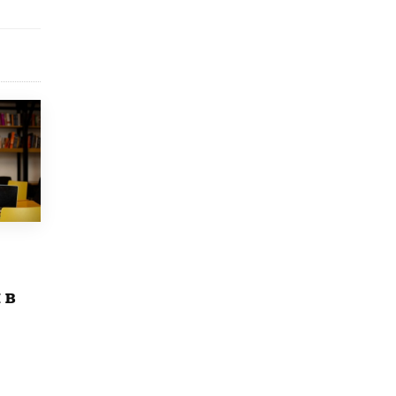
Рособрнадзор ответил на жалобы
школьников на ошибки в ЕГЭ по
русскому
8 ИЮНЯ /
ЕГЭ И ОГЭ
Школа «СКОЛКА» и Госкорпорация
«Росатом» подписали соглашение о
сотрудничестве
8 ИЮНЯ /
ОБРАЗОВАТЕЛЬНАЯ ПОЛИТИКА
Депутаты призвали не отклонять
дипломы только из-за не пройденного
антиплагиата
5 ИЮНЯ /
ЧТО ПРОИСХОДИТ?
Минпросвещения просят добавить в
школьные учебники примеры женщин-
 в
инженеров
5 ИЮНЯ /
УЧЕБНИКИ
Уличенный в списывании школьник
вернул себе призовое место на
олимпиаде через суд