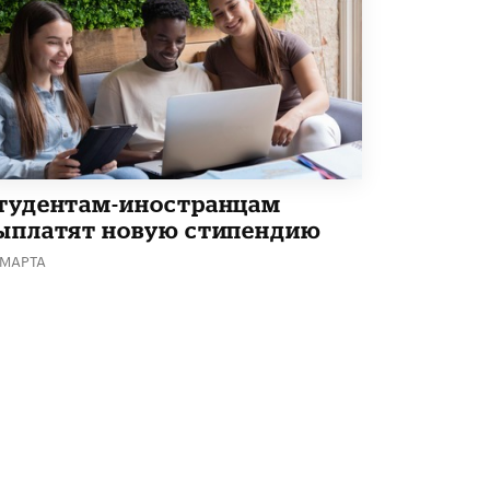
тудентам-иностранцам
ыплатят новую стипендию
 МАРТА