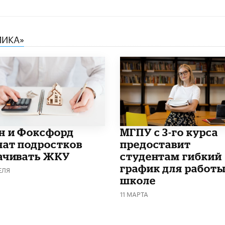
МИКА»
н и Фоксфорд
МГПУ с 3-го курса
чат подростков
предоставит
ачивать ЖКУ
студентам гибкий
график для работы
ЕЛЯ
школе
11 МАРТА