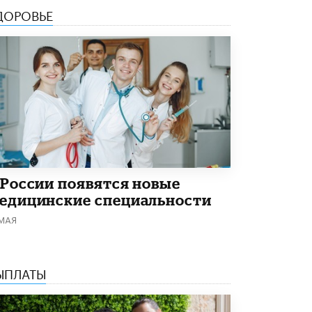
ДОРОВЬЕ
Академик РАН предупредил, что
ChatGPT отучит школьников думать
1 ИЮНЯ /
ШКОЛЬНИКИ
 России появятся новые
едицинские специальности
 МАЯ
ЫПЛАТЫ