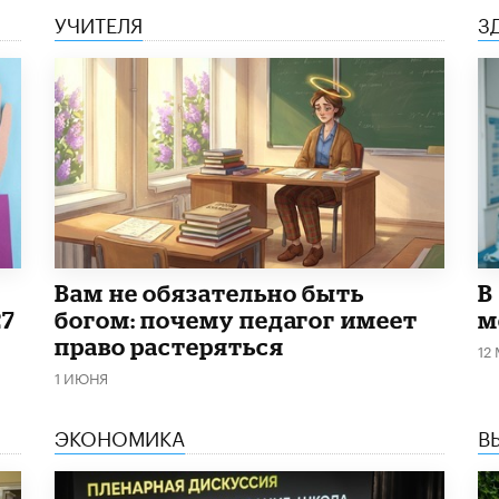
УЧИТЕЛЯ
З
​Вам не обязательно быть
В
27
богом: почему педагог имеет
м
право растеряться
12
1 ИЮНЯ
ЭКОНОМИКА
В